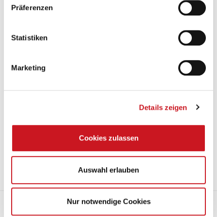
Präferenzen
Statistiken
Marketing
Details zeigen
14.07.2021
Mit ihrer Verpflichtung zur Einhaltung der EuPIA-Ausschlusspolitik
Cookies zulassen
leisten die Druckfarbenhersteller einen entscheidenden Beitrag zum
sicheren Gebrauch von Druckerzeugnissen. Seit März gelten
veränderte Regeln.
Auswahl erlauben
Mehr
Nur notwendige Cookies
Onepager zum Forschungsprojekt „Beregnete Fassaden“