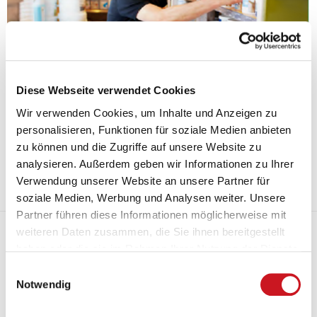
Diese Webseite verwendet Cookies
Wir verwenden Cookies, um Inhalte und Anzeigen zu
personalisieren, Funktionen für soziale Medien anbieten
02.11.2021
Strengere Regeln zu Verkauf und Abgabe von Biozidprodukten sollen
zu können und die Zugriffe auf unsere Website zu
ab 2025 gelten. Die Argumente von Handel und Industrie werden
analysieren. Außerdem geben wir Informationen zu Ihrer
bislang nur von den Bundesländern gehört.
Verwendung unserer Website an unsere Partner für
Mehr
soziale Medien, Werbung und Analysen weiter. Unsere
Partner führen diese Informationen möglicherweise mit
EuPIA-Ausschlusspolitik: Beispiel für gelebte
weiteren Daten zusammen, die Sie ihnen bereitgestellt
Produktverantwortung
haben oder die sie im Rahmen Ihrer Nutzung der Dienste
gesammelt haben.
Einwilligungsauswahl
Notwendig