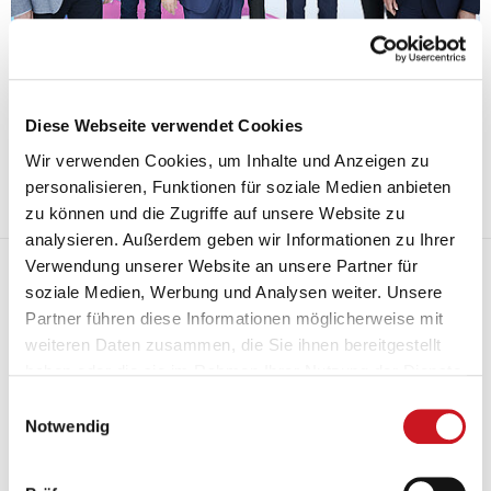
22.05.2024
Bei der VdL-Jahresversammlung in Mainz standen neben der Wahl
eines neuen Führungsteams die wirtschaftlichen Herausforderungen
Diese Webseite verwendet Cookies
und der EU-Green Deal im Mittelpunkt. Intensive Diskussionen und
spannende Vorträge boten den Teilnehmern wertvolle Einblicke und
Wir verwenden Cookies, um Inhalte und Anzeigen zu
Lösungsansätze für die Zukunft der Farbenindustrie.
personalisieren, Funktionen für soziale Medien anbieten
Mehr
zu können und die Zugriffe auf unsere Website zu
analysieren. Außerdem geben wir Informationen zu Ihrer
Ein "herausforderndes Jahr"
Verwendung unserer Website an unsere Partner für
soziale Medien, Werbung und Analysen weiter. Unsere
Partner führen diese Informationen möglicherweise mit
weiteren Daten zusammen, die Sie ihnen bereitgestellt
haben oder die sie im Rahmen Ihrer Nutzung der Dienste
gesammelt haben.
Einwilligungsauswahl
Notwendig