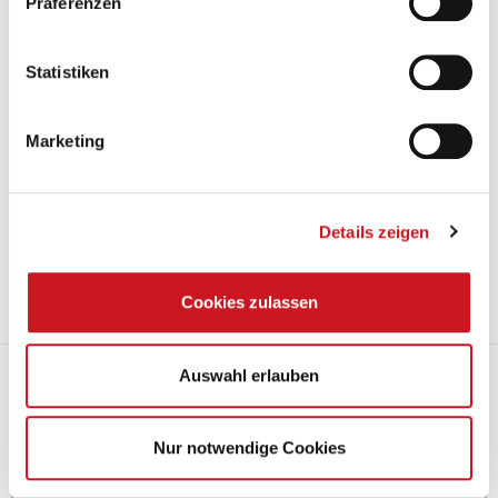
Präferenzen
Statistiken
Marketing
19.02.2024
"Sorgenfalten und schlechte Stimmung": Die deutsche
Farbenindustrie präsentiert für 2023 ein Minus von gut 3 %
Details zeigen
gegenüber dem Vorjahr und beklagt die ausufernde Bürokratie. In
Deutschland wurden 2023 1,47 Millionen Tonnen Lacke, Farben und
Druckfarben verkauft .
Cookies zulassen
Mehr
Leitfaden zu Mikroplastik
Auswahl erlauben
Nur notwendige Cookies