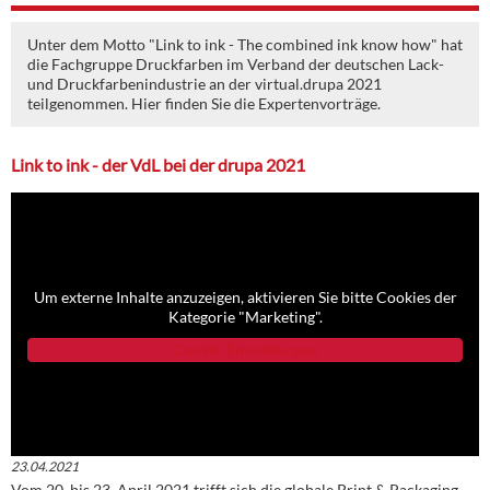
Unter dem Motto "Link to ink - The combined ink know how" hat
die Fachgruppe Druckfarben im Verband der deutschen Lack-
und Druckfarbenindustrie an der virtual.drupa 2021
teilgenommen. Hier finden Sie die Expertenvorträge.
Link to ink - der VdL bei der drupa 2021
Um externe Inhalte anzuzeigen, aktivieren Sie bitte Cookies der
Kategorie "Marketing".
Cookie-Einstellungen
23.04.2021
Vom 20. bis 23. April 2021 trifft sich die globale Print & Packaging