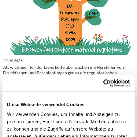
22.04.2021
Als wichtiger Teil der Lieferkette überwachen die Hersteller von
Druckfarben und Beschichtungen genau die regulatorischen
Anforderungen für bedruckte Lebensmittelkontaktmaterialien
(FCM). Unsere Branche unterstützt die Lieferkette mit Kompetenz,
geeigneten Produkten und Hilfestellung, um den Druck von
konformen FCM zu ermöglichen.
Mehr
Diese Webseite verwendet Cookies
Wir verwenden Cookies, um Inhalte und Anzeigen zu
Compliant printed Food Contact Materials – EuPIA's
personalisieren, Funktionen für soziale Medien anbieten
contribution
zu können und die Zugriffe auf unsere Website zu
analysieren. Außerdem geben wir Informationen zu Ihrer