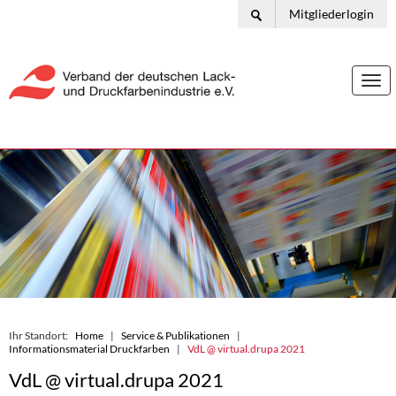
Mitgliederlogin
Togg
navi
Ihr Standort:
Home
Service & Publikationen
Informationsmaterial Druckfarben
VdL @ virtual.drupa 2021
VdL @ virtual.drupa 2021