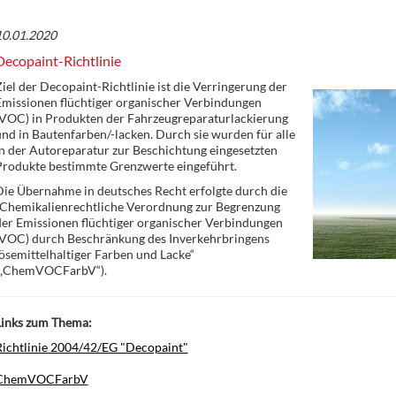
10.01.2020
Decopaint-Richtlinie
iel der Decopaint-Richtlinie ist die Verringerung der
Emissionen flüchtiger organischer Verbindungen
(VOC) in Produkten der Fahrzeugreparaturlackierung
nd in Bautenfarben/-lacken. Durch sie wurden für alle
n der Autoreparatur zur Beschichtung eingesetzten
Produkte bestimmte Grenzwerte eingeführt.
ie Übernahme in deutsches Recht erfolgte durch die
„Chemikalienrechtliche Verordnung zur Begrenzung
der Emissionen flüchtiger organischer Verbindungen
(VOC) durch Beschränkung des Inverkehrbringens
ösemittelhaltiger Farben und Lacke“
(„ChemVOCFarbV“).
Links zum Thema:
Richtlinie 2004/42/EG "Decopaint"
ChemVOCFarbV