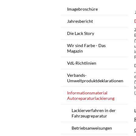
Imagebroschüre
Jahresbericht
Z
Die Lack Story
Wir sind Farbe - Das
u
Magazin
i
VdL-Richtlinien
D
Verbands-
Umweltproduktdeklarationen
l
Informationsmaterial
Autoreparaturlackierung
Lackierverfahren in der
Fahrzeugreparatur
Betriebsanweisungen