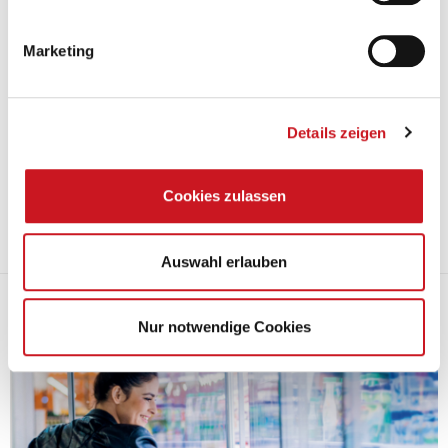
Marketing
Details zeigen
11.04.2023
Um den Mehrwert der Branche unterstreichen zu können und den
Cookies zulassen
Gesprächsfaden auf politischer Ebene nicht abreißen zu lassen, hat
der VdL verschiedene Infografiken entwickelt.
Mehr
Auswahl erlauben
Serie: European Green Deal (XI)
Nur notwendige Cookies