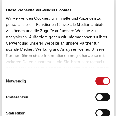
Diese Webseite verwendet Cookies
Wir verwenden Cookies, um Inhalte und Anzeigen zu
24.07.2023
personalisieren, Funktionen für soziale Medien anbieten
Langsam wirft die Europawahl im Juni 2024 ihre Schatten voraus.
zu können und die Zugriffe auf unsere Website zu
Für die EU-Kommission ist nun Eile geboten, um noch alle
analysieren. Außerdem geben wir Informationen zu Ihrer
angekündigten Gesetzesinitiativen rechtzeitig auf den Weg zu
bringen.
Verwendung unserer Website an unsere Partner für
soziale Medien, Werbung und Analysen weiter. Unsere
Mehr
Partner führen diese Informationen möglicherweise mit
weiteren Daten zusammen, die Sie ihnen bereitgestellt
Serie: European Green Deal (XII)
haben oder die sie im Rahmen Ihrer Nutzung der Dienste
gesammelt haben.
Einwilligungsauswahl
Notwendig
Präferenzen
Statistiken