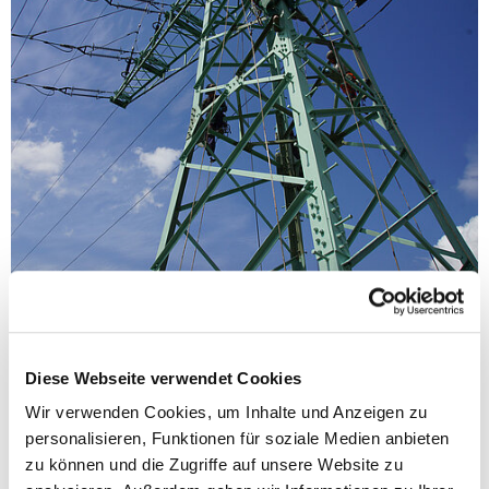
Studie zu Umweltbilanz und Lebenszykluskosten zeigt eindeutig, wie
wichtig und werterhaltend Korrosionsschutz bei Stahlbauwerken
wirkt.
Die Fachgruppe Korrosionsschutz-Beschichtungsstoffe hat in
Diese Webseite verwendet Cookies
Zusammenarbeit mit dem Institut für
Wir verwenden Cookies, um Inhalte und Anzeigen zu
Nachhaltigkeitsuntersuchungen Ecomatters eine Studie zu
Umweltbilanz (LCA) und Lebenszykluskosten (LCC) zu verschiedenen
personalisieren, Funktionen für soziale Medien anbieten
Korrosionsschutzsystemen durchgeführt.
zu können und die Zugriffe auf unsere Website zu
An zwei Objekten mit jeweils 100 Jahren Nutzungsdauer – ein