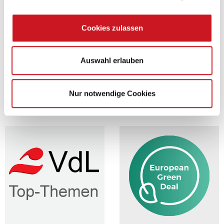
Korrosivitäten im Zweifel lieber höher einzuschätzen, bestätigt. Ist
die tatsächliche korrosive Belastung niedriger, führt dies zu längerer
Schutzdauer und weniger Instandsetzungen - und damit zu einem
Cookies zulassen
besseren ökologischen Fußabdruck.
Mehr zum Thema finden Sie auf
www.Korrosionsschutz-kann-
mehr.de
Auswahl erlauben
Zurück
Nur notwendige Cookies