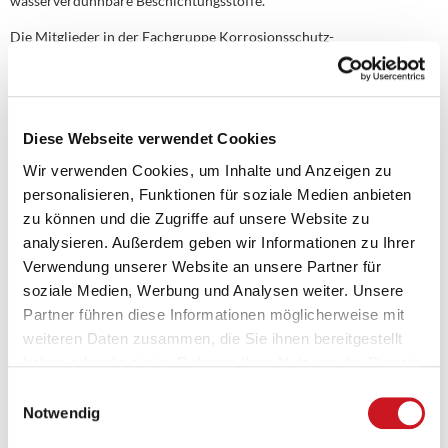
wasserverdünnbare Beschichtungsstoffe.
Die Mitglieder in der Fachgruppe Korrosionsschutz-
Beschichtungsstoffe im VdL wollen zur Förderung ökologisch besser
verträglicher Produkte beitragen. Mit ihrer Empfehlung für
lösemittelfreie bzw. lösemittelarme Beschichtungsstoffe will die
Fachgruppe Korrosionsschutz-Beschichtungsstoffe im VdL eine
vereinfachte Erkennbarkeit und eine bessere Transparenz des
Diese Webseite verwendet Cookies
Marktes für solche Produkte ermöglichen. Dem Verwender und
Verarbeiter wird damit eine Beurteilung der angebotenen Produkte
Wir verwenden Cookies, um Inhalte und Anzeigen zu
ermöglicht.
personalisieren, Funktionen für soziale Medien anbieten
2. Grenzwerte und Prüfmethode
zu können und die Zugriffe auf unsere Website zu
Lösemittelfreie bzw. lösemittelarme Korrosionsschutzmaterialien
analysieren. Außerdem geben wir Informationen zu Ihrer
nach der Empfehlung der Fachgruppe Korrosionsschutz-
Verwendung unserer Website an unsere Partner für
Beschichtungsstoffe im VdL sind solche Stoffe, die nach der
nachstehenden Prüfmethode folgenden Masseverlust
soziale Medien, Werbung und Analysen weiter. Unsere
unterschreiten:
Partner führen diese Informationen möglicherweise mit
weiteren Daten zusammen, die Sie ihnen bereitgestellt
2.1 Grenzwerte
Masseverlust nach 24 Stunden Anhärtung bei 23 °C/50 % relative
haben oder die sie im Rahmen Ihrer Nutzung der Dienste
Feuchtigkeit und anschließend nach weiteren 24 Stunden Lagerung
gesammelt haben.
Einwilligungsauswahl
bei 80 °C insgesamt
Notwendig
≤ 2 % für lösemittelfreie Beschichtungsstoffe