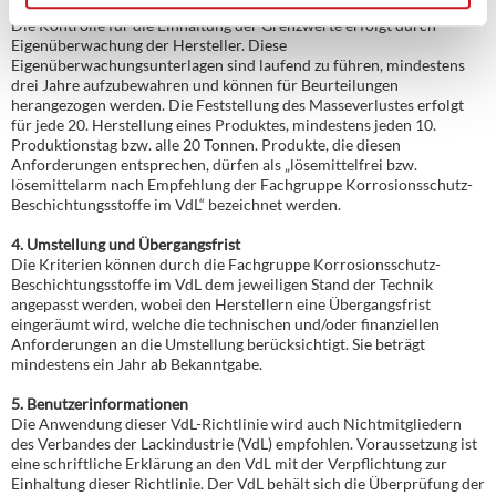
3. Eigenverantwortung des Herstellers
Die Kontrolle für die Einhaltung der Grenzwerte erfolgt durch
Eigenüberwachung der Hersteller. Diese
Eigenüberwachungsunterlagen sind laufend zu führen, mindestens
drei Jahre aufzubewahren und können für Beurteilungen
herangezogen werden. Die Feststellung des Masseverlustes erfolgt
für jede 20. Herstellung eines Produktes, mindestens jeden 10.
Produktionstag bzw. alle 20 Tonnen. Produkte, die diesen
Anforderungen entsprechen, dürfen als „lösemittelfrei bzw.
lösemittelarm nach Empfehlung der Fachgruppe Korrosionsschutz-
Beschichtungsstoffe im VdL“ bezeichnet werden.
4. Umstellung und Übergangsfrist
Die Kriterien können durch die Fachgruppe Korrosionsschutz-
Beschichtungsstoffe im VdL dem jeweiligen Stand der Technik
angepasst werden, wobei den Herstellern eine Übergangsfrist
eingeräumt wird, welche die technischen und/oder finanziellen
Anforderungen an die Umstellung berücksichtigt. Sie beträgt
mindestens ein Jahr ab Bekanntgabe.
5. Benutzerinformationen
Die Anwendung dieser VdL-Richtlinie wird auch Nichtmitgliedern
des Verbandes der Lackindustrie (VdL) empfohlen. Voraussetzung ist
eine schriftliche Erklärung an den VdL mit der Verpflichtung zur
Einhaltung dieser Richtlinie. Der VdL behält sich die Überprüfung der