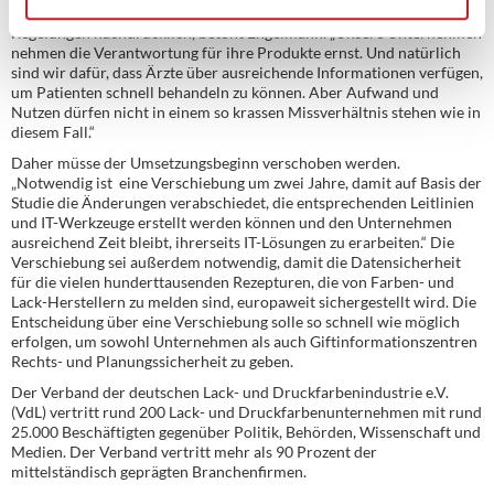
Der VdL unterstütze eine Überarbeitung der europäischen
Regelungen nachdrücklich, betont Engelmann. „Unsere Unternehmen
nehmen die Verantwortung für ihre Produkte ernst. Und natürlich
sind wir dafür, dass Ärzte über ausreichende Informationen verfügen,
um Patienten schnell behandeln zu können. Aber Aufwand und
Nutzen dürfen nicht in einem so krassen Missverhältnis stehen wie in
diesem Fall.“
Daher müsse der Umsetzungsbeginn verschoben werden.
„Notwendig ist eine Verschiebung um zwei Jahre, damit auf Basis der
Studie die Änderungen verabschiedet, die entsprechenden Leitlinien
und IT-Werkzeuge erstellt werden können und den Unternehmen
ausreichend Zeit bleibt, ihrerseits IT-Lösungen zu erarbeiten.“ Die
Verschiebung sei außerdem notwendig, damit die Datensicherheit
für die vielen hunderttausenden Rezepturen, die von Farben- und
Lack-Herstellern zu melden sind, europaweit sichergestellt wird. Die
Entscheidung über eine Verschiebung solle so schnell wie möglich
erfolgen, um sowohl Unternehmen als auch Giftinformationszentren
Rechts- und Planungssicherheit zu geben.
Der Verband der deutschen Lack- und Druckfarbenindustrie e.V.
(VdL) vertritt rund 200 Lack- und Druckfarbenunternehmen mit rund
25.000 Beschäftigten gegenüber Politik, Behörden, Wissenschaft und
Medien. Der Verband vertritt mehr als 90 Prozent der
mittelständisch geprägten Branchenfirmen.