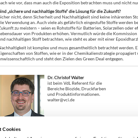
ach wie vor, dass man auch die Exposition betrachten muss und nicht nur
ind „sichere und nachhaltige Stoffe“ die Lösung für die Zukunft?
icher nicht, denn Sicherheit und Nachhaltigkeit sind keine inhärenten S
ie Verwendung an. Auch viele als gefährlich eingestufte Stoffe werden 
ukunft zu meistern – seien es Rohstoffe für Batterien, Solarzellen oder e
Lebensdauer von Produkten erhöhen. Vermutlich würde die Kommission Bi
nd nachhaltigen Stoff betrachten, wie steht es aber mit einer Epoxid­ha
achhaltigkeit ist komplex und muss gesamtheitlich betrachtet werden. Ei
igenschaften von Stoffen, wie er in der Chemikalienstrategie propagiert w
nwissenschaftlich und steht den Zielen des Green Deal entgegen.
Dr. Christof Walter
ist beim VdL Referent für die
Bereiche Biozide, Druckfarben
und Produkt­informationen.
walter@vci.de
t Cookies
Zurück