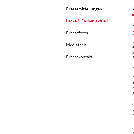
Pressemitteilungen
Lacke & Farben aktuell
Pressefotos
D
Mediathek
S
Pressekontakt
E
O
S
g
„
d
C
H
G