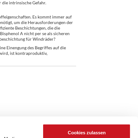
 die intrinsische Gefahr.
toffeigenschaften. Es kommt immer auf
benötigt, um die Herausforderungen der
ffiziente Beschichtungen, die die
sphenol A nicht per se als sicheren
rzbeschichtung für Windräder?
ne Einengung des Begriffes auf die
ird, ist kontraproduktiv,
Cookies zulassen