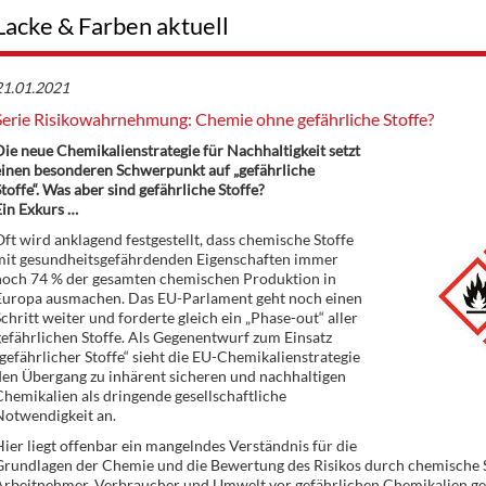
Lacke & Farben aktuell
21.01.2021
Serie Risikowahrnehmung: Chemie ohne gefährliche Stoffe?
ie neue Chemikalienstrategie für Nachhaltigkeit setzt
einen besonderen Schwerpunkt auf „gefährliche
toffe“. Was aber sind gefährliche Stoffe?
in Exkurs …
ft wird anklagend festgestellt, dass chemische Stoffe
mit gesundheitsgefährdenden Eigenschaften immer
noch 74 % der gesamten chemischen Produktion in
Europa ausmachen. Das EU-Parlament geht noch einen
chritt weiter und forderte gleich ein „Phase-out“ aller
efährlichen Stoffe. Als Gegenentwurf zum Einsatz
gefährlicher Stoffe“ sieht die EU-Chemikalienstrategie
en Übergang zu inhärent sicheren und nachhaltigen
hemikalien als dringende gesellschaftliche
Notwendigkeit an.
ier liegt offenbar ein mangelndes Verständnis für die
rundlagen der Chemie und die Bewertung des Risikos durch chemische Stof
Arbeitnehmer, Verbraucher und Umwelt vor gefährlichen Chemikalien ge