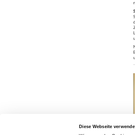
n
S
S
d
Z
u
N
E
u
Diese Webseite verwende