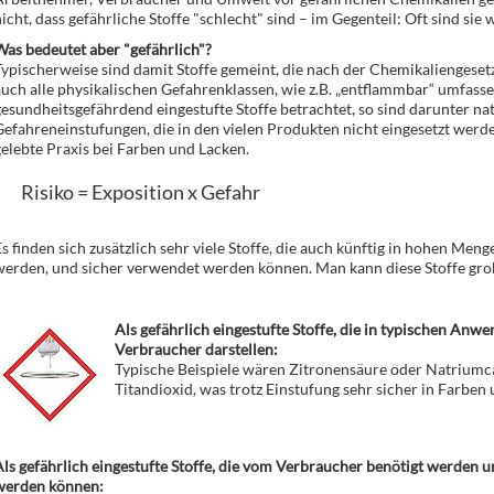
icht, dass gefährliche Stoffe "schlecht" sind – im Gegenteil: Oft sind sie 
as bedeutet aber "gefährlich"?
ypischerweise sind damit Stoffe gemeint, die nach der Chemikaliengeset
uch alle physikalischen Gefahrenklassen, wie z.B. „entflammbar“ umfass
esundheitsgefährdend eingestufte Stoffe betrachtet, so sind darunter natü
efahreneinstufungen, die in den vielen Produkten nicht eingesetzt werden
elebte Praxis bei Farben und Lacken.
Risiko = Exposition x Gefahr
s finden sich zusätzlich sehr viele Stoffe, die auch künftig in hohen Men
erden, und sicher verwendet werden können. Man kann diese Stoffe grob
Als gefährlich eingestufte Stoffe, die in typischen Anwe
Verbraucher darstellen:
Typische Beispiele wären Zitronensäure oder Natriumca
Titandioxid, was trotz Einstufung sehr sicher in Farbe
ls gefährlich eingestufte Stoffe, die vom Verbraucher benötigt werden 
werden können: