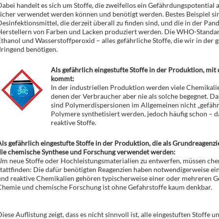
abei handelt es sich um Stoffe, die zweifellos ein Gefährdungspotential 
icher verwendet werden können und benötigt werden. Bestes Beispiel si
esinfektionsmittel, die derzeit überall zu finden sind, und die in der Pa
Herstellern von Farben und Lacken produziert werden. Die WHO-Standard
thanol und Wasserstoffperoxid – alles gefährliche Stoffe, die wir in der
dringend benötigen.
Als gefährlich eingestufte Stoffe in der Produktion, mi
kommt:
In der industriellen Produktion werden viele Chemikalien
denen der Verbraucher aber nie als solche begegnet. Das 
sind Polymerdispersionen im Allgemeinen nicht „gefähr
Polymere synthetisiert werden, jedoch häufig schon – da
reaktive Stoffe.
ls gefährlich eingestufte Stoffe in der Produktion, die als Grundreagenz
die chemische Synthese und Forschung verwendet werden:
Um neue Stoffe oder Hochleistungsmaterialien zu entwerfen, müssen ch
tattfinden: Die dafür benötigten Reagenzien haben notwendigerweise eine
und reaktive Chemikalien gehören typischerweise einer oder mehreren G
Chemie und chemische Forschung ist ohne Gefahrstoffe kaum denkbar.
iese Auflistung zeigt, dass es nicht sinnvoll ist, alle eingestuften Stoffe u