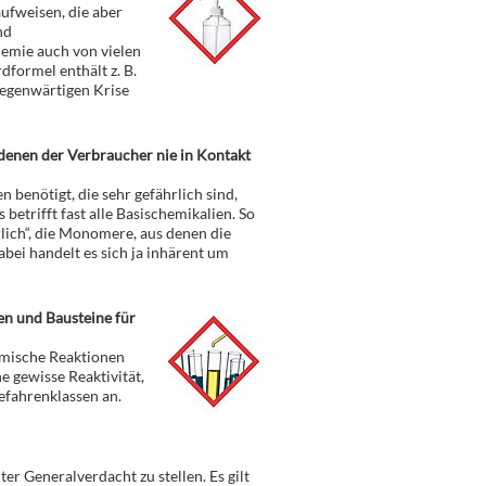
aufweisen, die aber
nd
ndemie auch von vielen
formel enthält z. B.
 gegenwärtigen Krise
t denen der Verbraucher nie in Kontakt
 benötigt, die sehr gefährlich sind,
betrifft fast alle Basischemikalien. So
lich“, die Monomere, aus denen die
bei handelt es sich ja inhärent um
ien und Bausteine für
emische Reaktionen
 gewisse Reaktivität,
efahrenklassen an.
nter Generalverdacht zu stellen. Es gilt