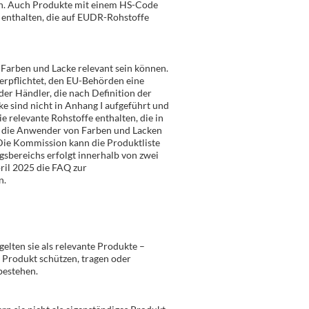
ten. Auch Produkte mit einem HS-Code
e enthalten, die auf EUDR-Rohstoffe
 Farben und Lacke relevant sein können.
verpflichtet, den EU-Behörden eine
der Händler, die nach Definition der
e sind nicht in Anhang I aufgeführt und
 relevante Rohstoffe enthalten, die in
r die Anwender von Farben und Lacken
ie Kommission kann die Produktliste
sbereichs erfolgt innerhalb von zwei
ril 2025 die FAQ zur
n.
elten sie als relevante Produkte –
s Produkt schützen, tragen oder
bestehen.