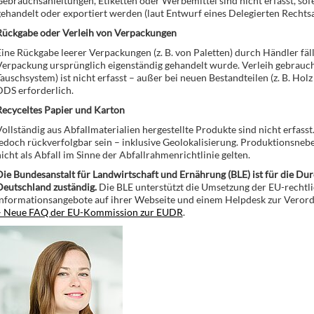
ebrauchsanleitungen, Etiketten oder Werbemittel sind nicht erfasst, sofe
ehandelt oder exportiert werden (laut Entwurf eines Delegierten Rechtsa
Rückgabe oder Verleih von Verpackungen
ine Rückgabe leerer Verpackungen (z. B. von Paletten) durch Händler fäl
erpackung ursprünglich eigenständig gehandelt wurde. Verleih gebrauch
auschsystem) ist nicht erfasst – außer bei neuen Bestandteilen (z. B. Holz
DDS erforderlich.
Recyceltes Papier und Karton
ollständig aus Abfallmaterialien hergestellte Produkte sind nicht erfass
edoch rückverfolgbar sein – inklusive Geolokalisierung. Produktionsneben
icht als Abfall im Sinne der Abfallrahmenrichtlinie gelten.
ie Bundesanstalt für Landwirtschaft und Ernährung (BLE) ist für die D
Deutschland zuständig.
Die BLE unterstützt die Umsetzung der EU-rechtl
Informationsangebote auf ihrer Webseite und einem Helpdesk zur Veror
– Neue FAQ der EU-Kommission zur EUDR
.