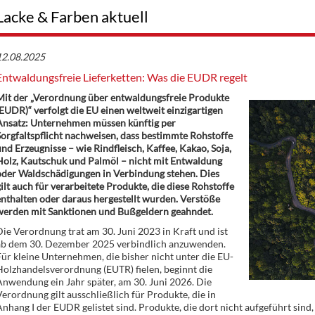
Lacke & Farben aktuell
12.08.2025
Entwaldungsfreie Lieferketten: Was die EUDR regelt
Mit der „Verordnung über entwaldungsfreie Produkte
EUDR)“ verfolgt die EU einen weltweit einzigartigen
Ansatz: Unternehmen müssen künftig per
orgfaltspflicht nachweisen, dass bestimmte Rohstoffe
nd Erzeugnisse – wie Rindfleisch, Kaffee, Kakao, Soja,
Holz, Kautschuk und Palmöl – nicht mit Entwaldung
oder Waldschädigungen in Verbindung stehen. Dies
ilt auch für verarbeitete Produkte, die diese Rohstoffe
nthalten oder daraus hergestellt wurden. Verstöße
werden mit Sanktionen und Bußgeldern geahndet.
ie Verordnung trat am 30. Juni 2023 in Kraft und ist
ab dem 30. Dezember 2025 verbindlich anzuwenden.
ür kleine Unternehmen, die bisher nicht unter die EU-
olzhandelsverordnung (EUTR) fielen, beginnt die
nwendung ein Jahr später, am 30. Juni 2026. Die
erordnung gilt ausschließlich für Produkte, die in
nhang I der EUDR gelistet sind. Produkte, die dort nicht aufgeführt sin