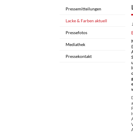
Pressemitteilungen
Lacke & Farben aktuell
Pressefotos
Mediathek
(
Pressekontakt
S
u
g
e
D
F
H
A
V
A