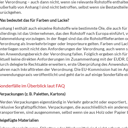
der Verordnung – auch dann nicht, wenn sie relevante Rohstoffe enthal
ußerhalb von Anhang I sind nicht betroffen, selbst wenn sie Bestandteil
zurückgehen.
Was bedeutet das für Farben und Lacke?
nhang I enthält auch einzelne Rohstoffe wie bestimmte Öle, die auch für
llerdings ist das Unternehmen, das den Rohstoff nach Europa einführt, 
atenmeldung vorzulegen. In der Regel sind das die Rohstofflieferanten o
erordnung als Inverkehrbringer oder Importeure gelten. Farben und Lack
nterliegen somit nicht den Anforderungen der Verordnung, auch wenn sie
den Anwendungsbereich der Verordnung fallen. Folglich ergeben sich fü
aktuell keine direkten Anforderungen im Zusammenhang mit der EUDR. D
urch delegierte Rechtsakte erweitern, erste Überprüfung des Anwendung
Jahren nach Inkrafttreten der Verordnung. Die EU-Kommission hat im Ap
nwendungspraxis veröffentlicht und geht darin auf einige Sonderfälle ei
Sonderfälle im Überblick laut FAQ
erpackungen (z. B. Paletten, Kartons)
erden Verpackungen eigenständig in Verkehr gebracht oder exportiert, g
nklusive Sorgfaltspflichten. Verpackungen, die ausschließlich ein andere
ransportieren, sind ausgenommen, selbst wenn sie aus Holz oder Papier 
eigefügte Materialien