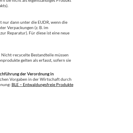
rn sie nicht als eigenständiges Produkt
kts).
lt nur dann unter die EUDR, wenn die
ter Verpackungen (z. B. im
 zur Reparatur). Für diese ist eine neue
t. Nicht-recycelte Bestandteile müssen
produkte gelten als erfasst, sofern sie
urchführung der Verordnung in
ichen Vorgaben in der Wirtschaft durch
dnung:
BLE – Entwaldungsfreie Produkte