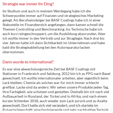
Strategie war immer Ihr Ding?
Im Studium und auch in meinem Werdegang habe ich die
Schwerpunkte immer auf Finanzen und strategiesches Marketing
gelegt. Als Berufseinsteiger bei BASF Coatings habe ich in einer
Stabsstelle im Finanzbereich angefangen, dann kamen schnell die
Themen Controlling und Benchmarking. Ins Technische habe ich
auch kurz reingeschnuppert, um die Ausbildung abzurunden. Aber
ich wollte immer in den Vertreib und zur Stragtegie. Nach drei bis
vier Jahren hatte ich dann Sichtbarkeit im Unternehmen und habe
bald die Strategieabteilung bei den Autoreparaturlacken
übernommen.
Dann wurde es international?
Es war eine abwechslungsreiche Zeit bei BASF Coatings mit
Stationen in Frankreich und Salzburg. 2012 bin ich zu PPG nach Basel
gewechselt. Ich wollte internationaler arbeiten, aber eigentlich beim
Lack bleiben. Chemie als solches war für mich immer schlecht
greifbar. Lacke sind da anders: Wir sehen unsere Produkte jeden Tag,
ihre Farbigkeit, wie schützen und gestalten. Deshalb bin ich nach viel
Aufbauarbeit in Russland, der Türkei und in Afrika, und nach einem
kurzen Schlenker 2018, auch wieder zum Lack zurück und zu Axalta
gewechselt. Dort hatte sich viel verändert, und ich startete im
Pulverlackgeschäft; eine faszinierende und sehr nachhaltige Technik.