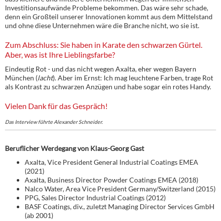
Investitionsaufwände Probleme bekommen. Das wäre sehr schade,
denn ein Großteil unserer Innovationen kommt aus dem Mittelstand
und ohne diese Unternehmen wäre die Branche nicht, wo sie ist.
Zum Abschluss: Sie haben in Karate den schwarzen Gürtel.
Aber, was ist Ihre Lieblingsfarbe?
Eindeutig Rot - und das nicht wegen Axalta, eher wegen Bayern
München (
lacht
). Aber im Ernst: Ich mag leuchtene Farben, trage Rot
als Kontrast zu schwarzen Anzügen und habe sogar ein rotes Handy.
Vielen Dank für das Gespräch!
Das Interview führte Alexander Schneider.
Beruflicher Werdegang von Klaus-Georg Gast
Axalta, Vice President General Industrial Coatings EMEA
(2021)
Axalta, Business Director Powder Coatings EMEA (2018)
Nalco Water, Area Vice President Germany/Switzerland (2015)
PPG, Sales Director Industrial Coatings (2012)
BASF Coatings, div., zuletzt Managing Director Services GmbH
(ab 2001)