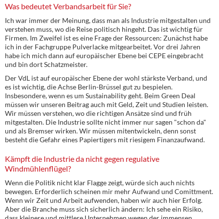
Was bedeutet Verbandsarbeit für Sie?
Ich war immer der Meinung, dass man als Industrie mitgestalten und
verstehen muss, wo die Reise politisch hingeht. Das ist wichtig für
Firmen. Im Zweifel ist es eine Frage der Ressourcen: Zunächst habe
ich in der Fachgruppe Pulverlacke mitgearbeitet. Vor drei Jahren
habe ich mich dann auf europäischer Ebene bei CEPE eingebracht
und bin dort Schatzmeister.
Der VdL ist auf europäischer Ebene der wohl stärkste Verband, und
es ist wichtig, die Achse Berlin-Brüssel gut zu bespielen.
Insbesondere, wenn es um Sustainability geht. Beim Green Deal
müssen wir unseren Beitrag auch mit Geld, Zeit und Studien leisten.
Wir müssen verstehen, wo die richtigen Ansätze sind und früh
mitgestalten. Die Industrie sollte nicht immer nur sagen "schon da"
und als Bremser wirken. Wir müssen mitentwickeln, denn sonst
besteht die Gefahr eines Papiertigers mit riesigem Finanzaufwand.
Kämpft die Industrie da nicht gegen regulative
Windmühlenflügel?
Wenn die Politik nicht klar Flagge zeigt, würde sich auch nichts
bewegen. Erforderlich scheinen mir mehr Aufwand und Comittment.
Wenn wir Zeit und Arbeit aufwenden, haben wir auch hier Erfolg.
Aber die Branche muss sich sicherlich ändern: Ich sehe ein Risiko,
dass kleinere und mittlere Unternehmen wegen der immensen