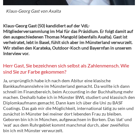
Klaus-Georg Gast von Axalta
Klaus-Georg Gast (50) kandidiert auf der VdL-
Mitgliederversammlung im Mai für das Präsidium. Er folgt damit auf
den ausgeschiedenen Thomas Mangold (ebenfalls Axalta). Gast ist
verheiratet, lebt in Basel, fühlt sich aber im Münsterland verwurzelt.
Wir stellen den Karateka, Outdoor-Koch und Bayernfan in unserem
Interview vor.
Herr Gast, Sie bezeichnen sich selbst als Zahlenmensch. Wie
sind Sie zur Farbe gekommen?
Ja, ursprünglich habe ich nach dem Abitur eine klasische
Bankkaufmannslehre im Münsterland gemacht. Da wollte ich dann
schnell im Finanzbereich, beim Accounting in der Buchhaltung mehr
machen. Deshalb habe ich in Münster BWL studiert und klassisch den
Diplomkaufmann gemacht. Dann kam ich über die Uni zu BASF
Coatings. Das gab mir die Möglichkeit, international tätig zu sein und
zunächst in Münster bei meiner dort lebenden Frau zu bleiben.
Geboren bin ich in München, aufgewachsen in Borken. Das 'dat' und
'wat' aus dem Ruhrgebiet kommt manchmal durch, aber zweifellos
bin ich mit Münster verwurzelt.