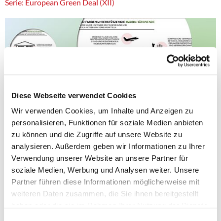
Serie: European Green Deal (XII)
Diese Webseite verwendet Cookies
Wir verwenden Cookies, um Inhalte und Anzeigen zu
personalisieren, Funktionen für soziale Medien anbieten
zu können und die Zugriffe auf unsere Website zu
analysieren. Außerdem geben wir Informationen zu Ihrer
Verwendung unserer Website an unsere Partner für
soziale Medien, Werbung und Analysen weiter. Unsere
Partner führen diese Informationen möglicherweise mit
Infografiken zeigen die Bedeutung
weiteren Daten zusammen, die Sie ihnen bereitgestellt
Der europäische Green Deal soll das Fundament für eine nachhaltige
haben oder die sie im Rahmen Ihrer Nutzung der Dienste
Europäische Union schaffen und verspricht nicht weniger als eine
gesammelt haben.
Einwilligungsauswahl