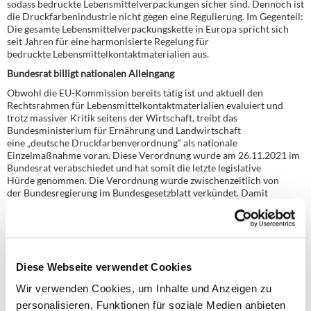
sodass bedruckte Lebensmittelverpackungen sicher sind. Dennoch ist
die Druckfarbenindustrie nicht gegen eine Regulierung. Im Gegenteil:
Die gesamte Lebensmittelverpackungskette in Europa spricht sich
seit Jahren für eine harmonisierte Regelung für
bedruckte Lebensmittelkontaktmaterialien aus.
Bundesrat billigt nationalen Alleingang
Obwohl die EU-Kommission bereits tätig ist und aktuell den
Rechtsrahmen für Lebensmittelkontaktmaterialien evaluiert und
trotz massiver Kritik seitens der Wirtschaft, treibt das
Bundesministerium für Ernährung und Landwirtschaft
eine „deutsche Druckfarbenverordnung“ als nationale
Einzelmaßnahme voran. Diese Verordnung wurde am 26.11.2021 im
Bundesrat verabschiedet und hat somit die letzte legislative
Hürde genommen. Die Verordnung wurde zwischenzeitlich von
der Bundesregierung im Bundesgesetzblatt verkündet. Damit
billigt der Bundesrat den nationalen Alleingang Deutschlands, der
aus Sicht der Wirtschaft binnenmarktschädlich ist und nicht zu
einem einheitlichen Verbraucherschutzniveau beiträgt. Hinzu
kommt, dass der Entwurf nach wie vor nicht praxistauglich ist. Das
Kernstück des deutschen Verordnungsentwurfs ist eine Liste
Diese Webseite verwendet Cookies
von Substanzen, die zur Herstellung von Druckfarben für
Lebensmittelbedarfsgegenstände verwendet werden
Wir verwenden Cookies, um Inhalte und Anzeigen zu
dürfen. Allerdings ist diese Liste nach wie vor unvollständig. Aktuell
personalisieren, Funktionen für soziale Medien anbieten
arbeiten die Rohstoffhersteller weiterhin an der