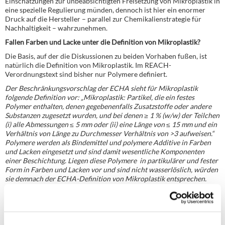
Einschätzungen zur unbeabsichtigten Freisetzung von Mikroplastik in
eine spezielle Regulierung münden, dennoch ist hier ein enormer
Druck auf die Hersteller – parallel zur Chemikalienstrategie für
Nachhaltigkeit – wahrzunehmen.
Fallen Farben und Lacke unter die Definition von Mikroplastik?
Die Basis, auf der die Diskussionen zu beiden Vorhaben fußen, ist
natürlich die Definition von Mikroplastik. Im REACH-
Verordnungstext sind bisher nur Polymere definiert.
Der Beschränkungsvorschlag der ECHA sieht für Mikroplastik
folgende Definition vor: „Mikroplastik: Partikel, die ein festes
Polymer enthalten, denen gegebenenfalls Zusatzstoffe oder andere
Substanzen zugesetzt wurden, und bei denen ≥ 1 % (w/w) der Teilchen
(i) alle Abmessungen ≤ 5 mm oder (ii) eine Länge von ≤ 15 mm und ein
Verhältnis von Länge zu Durchmesser Verhältnis von >3 aufweisen.“
Polymere werden als Bindemittel und polymere Additive in Farben
und Lacken eingesetzt und sind damit wesentliche Komponenten
einer Beschichtung. Liegen diese Polymere in partikulärer und fester
Form in Farben und Lacken vor und sind nicht wasserlöslich, würden
sie demnach der ECHA-Definition von Mikroplastik entsprechen.
Im Beschränkungsvorschlag der ECHA werden Methoden genannt,
wie der Aggregatzustand ermittelt werden kann. Die Bindemittel sind
notwendig, um die Filmbildung in Beschichtungen zu ermöglichen,
indem sie sich und die Komponenten von Farben und Lacken