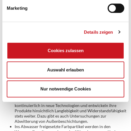
ausgesetzt. Das Ausmaß der Freisetzung hängt u.a. von der
Qualität und Zusammensetzung der verwendeten Farben ab.
Marketing
Je besser die Witterungsbeständigkeit, desto weniger
Farbreste lösen sich ab.
Bei der Verwendung von Farben und Lacken im Freien sollte
der Untergrund stets abgedeckt werden. Für den Auftrag
sollten spritzarme Techniken mit Pinsel oder Rolle oder
Details zeigen
nebelarme Spritztechniken gewählt werden.
Pinsel und Rollen sollten nach der Verwendung nicht unter
dem Wasserhahn gereinigt werden, denn so können Farbreste
Cookies zulassen
ins Abwasser gelangen.
Reste von Farben und Lacken sollten nie über die Kanalisation
entsorgt werden. Entweder lässt man Farbreste im Behälter
austrocknen und entsorgt diese über den Hausmüll, oder man
Auswahl erlauben
gibt flüssige Farben und Lacke beim örtlichen Wertstoffhof ab.
Bei Renovierungsarbeiten im Freien sollten anfallende
Farbreste stets gesammelt werden, z. Bsp. sind beim Schleifen
Nur notwendige Cookies
die Stäube in einem an der Schleifmaschine befestigten Beutel
oder Staubsauger aufzufangen.
Die Hersteller von Farben und Lacken investieren
kontinuierlich in neue Technologien und entwickeln ihre
Produkte hinsichtlich Langlebigkeit und Widerstandsfähigkeit
stets weiter. Dazu gibt es auch Untersuchungen zur
Abwitterung von Außenbeschichtungen.
Ins Abwasser freigesetzte Farbpartikel werden in den