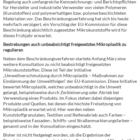
Regelung auch umfangreiche Kennzeichnungs- und Berichtspflichten
für Hersteller und industrielle Verwender von vielen Polymeren
(Kunststoffen) und polymerhaltigen bzw. polymerbeschichteten
Materialien vor. Das Beschränkungsverfahrung hat sich bis heute
mehrfach verzögert, ein Vorschlag der EU-Kommission für diese
Beschränkung absichtlich zugesetzter Mikrokunststoffe wird für
dieses Frühjahr erwartet.
Bestrebungen auch unbeabsichtigt freigesetztes Mikroplastik zu
regulieren
Neben dem Beschränkungsverfahren startete Anfang März eine
weitere Konsultation zu nicht beabsichtigt freigesetzten
Mikrokunststoffen. Diese ist Teil der Initiative
„Umweltverschmutzung durch Mikroplastik – Maßnahmen zur
Eindämmung der Umweltfolgen“ der EU-Kommission. Diese Initiative
bewertet Mikroplastik, welches unbeabsichtigt in die Umwelt
gelangt, beispielsweise durch Zerkleinerung oder Abrieb bei
Verwendung eines Produkts. Im Fokus stehen dabei diejenigen
Produkte und Quellen, bei denen die höchste Freisetzung von
Mikroplastik erwartet wird. Hier werden neben
Kunststoffgranulaten, Textilien und Reifenabrieb auch Farben –
beispielsweise Fassaden-, Schiffs- und Straßenmarkierungsfarben –
genannt und in der Konsultation eingeschätzt.
Bisher ist nicht festgelegt worden, ob die Ergebnisse der