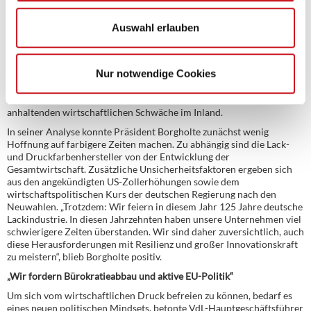
Importe und Exporte
Auch der internationale Handel entwickelte sich schwach: 2024
Auswahl erlauben
wurden Waren im Wert von 3,6 Milliarden Euro exportiert, rund 2 %
weniger als im Vorjahr. Die Umsätze aus Importen sanken deutlich (-7
%). Insgesamt wurden Waren im Wert von 1,3 Milliarden Euro
Nur notwendige Cookies
importiert. Für 2025 erwartet der VdL moderate Zuwächse bei den
Exporten, begünstigt durch eine leicht anziehende Konjunktur im
Ausland. Die Importe stagnieren voraussichtlich aufgrund der
anhaltenden wirtschaftlichen Schwäche im Inland.
In seiner Analyse konnte Präsident Borgholte zunächst wenig
Hoffnung auf farbigere Zeiten machen. Zu abhängig sind die Lack-
und Druckfarbenhersteller von der Entwicklung der
Gesamtwirtschaft. Zusätzliche Unsicherheitsfaktoren ergeben sich
aus den angekündigten US-Zollerhöhungen sowie dem
wirtschaftspolitischen Kurs der deutschen Regierung nach den
Neuwahlen. „Trotzdem: Wir feiern in diesem Jahr 125 Jahre deutsche
Lackindustrie. In diesen Jahrzehnten haben unsere Unternehmen viel
schwierigere Zeiten überstanden. Wir sind daher zuversichtlich, auch
diese Herausforderungen mit Resilienz und großer Innovationskraft
zu meistern“, blieb Borgholte positiv.
„Wir fordern Bürokratieabbau und aktive EU-Politik“
Um sich vom wirtschaftlichen Druck befreien zu können, bedarf es
eines neuen politischen Mindsets, betonte VdL-Hauptgeschäftsführer