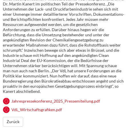
Dr. Martin Kanert im politischen Teil der Pressekonferenz. „Die
Unternehmen der Lack- und Druckfarbenindustrie sehen sich mit
einer Unmenge immer detaillierterer Vorschriften, Dokumentations-
und Berichtspflichten konfrontiert. Jedes Jahr müssen mehr
Ressourcen aufgewendet werden, um die gesetzlichen
Anforderungen zu erfüllen. Darüber hinaus hegen wir die
Befürchtung, dass die Umsetzung bestehender und unter der
angekündigten Revision der Chemikaliengesetzgebung zu
erwartender Maßnahmen dazu führt, dass die Rohstoffbasis weiter
schrumpft.“ Inzwischen bewege sich aber etwas in Brüssel, und die
Industrie schaue mit Hoffnung auf den angekündigten Clean
Industrial Deal der EU-Kommission, der die Bedürfnisse der
Unternehmen stärker berücksichtigen will. Mit Spannung schaue
man nun auch nach Berlin. „Der VdL hat unsere Forderungen an die
Politik klar kommuniziert. Nun hoffen wir darauf, dass eine neue
Bundesregierung den Bürokratieabbau entschlossen angeht und sich
proaktiv in den europäischen Gesetzgebungsprozess einbringt“, so
Kanert abschließend.
Jahrespressekonferenz_2025_Pressemiteilung.pdf
VdL_Wirtschaftsgrafiken.pdf
Zurück