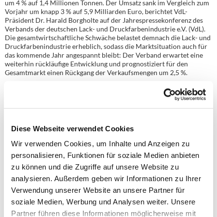
um 4 % auf 1,4 Millionen Tonnen. Der Umsatz sank im Vergleich zum
Vorjahr um knapp 3 % auf 5,9 Milliarden Euro, berichtet VdL-
Präsident Dr. Harald Borgholte auf der Jahrespressekonferenz des
Verbands der deutschen Lack- und Druckfarbenindustrie e.V. (VdL).
Die gesamtwirtschaftliche Schwäche belastet demnach die Lack- und
Druckfarbenindustrie erheblich, sodass die Marktsituation auch für
das kommende Jahr angespannt bleibt: Der Verband erwartet eine
weiterhin rückläufige Entwicklung und prognostiziert für den
Gesamtmarkt einen Rückgang der Verkaufsmengen um 2,5 %.
Industrielacke
Der vielfältige Sektor der Industrielacke ist besonders von der
Schwäche des verarbeitenden Gewerbes belastet. Die wichtigste
Abnehmerbranche im Bereich der Industrielacke war 2024 die
Automobilserie mit einem Umsatz von 600 Millionen Euro. Es folgten
Diese Webseite verwendet Cookies
der Bereich Autoreparaturlacke mit 532 Millionen Euro und der
Bereich Metallerzeugnisse mit 390 Millionen Euro. Die
Wir verwenden Cookies, um Inhalte und Anzeigen zu
Inlandsnachfrage ist hier 2024 um 3 % geschrumpft. Ursächlich sind
personalisieren, Funktionen für soziale Medien anbieten
die Rückgänge im Bereich Möbel und Holz und in der allgemeinen
zu können und die Zugriffe auf unsere Website zu
Industrie. Möbel- und Holzlacke verzeichneten im vergangenen Jahr
einen Nachfragerückgang von 7 %, während die allgemeine Industrie
analysieren. Außerdem geben wir Informationen zu Ihrer
einen Rückgang von 5 % hinnehmen musste, berichtet Borgholte. Für
Verwendung unserer Website an unsere Partner für
2025 erwartet der VdL einen Nachfragerückgang von 1 %. Allein der
soziale Medien, Werbung und Analysen weiter. Unsere
Bereich Korrosionsschutzbeschichtungsstoffe zeigt sich, veranlasst
durch staatlich finanzierte Straßen- und Energieprojekte, stabil und
Partner führen diese Informationen möglicherweise mit