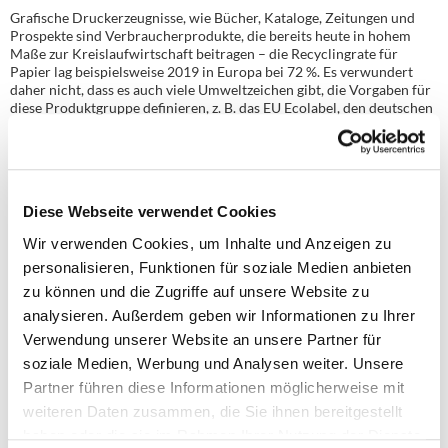
Grafische Druckerzeugnisse, wie Bücher, Kataloge, Zeitungen und
Prospekte sind Verbraucherprodukte, die bereits heute in hohem
Maße zur Kreislaufwirtschaft beitragen – die Recycling­rate für
Papier lag beispielsweise 2019 in Europa bei 72 %. Es verwundert
daher nicht, dass es auch viele Umweltzeichen gibt, die Vorgaben für
diese Produktgruppe definieren, z. B. das EU Ecolabel, den deutschen
Blauen Engel, das österreichische oder das Nordische
Umweltzeichen. Aktuell werden die Kriterien für alle diese
Umweltzeichen überarbeitet.
Dabei fällt jedoch auf, dass der Anspruch an die Ausgewogenheit und
Wissenschaftlichkeit im Überarbeitungsprozess sehr unterschiedlich
Diese Webseite verwendet Cookies
ausfällt. Dies soll hier am Beispiel des Blauen Engels und des EU
Wir verwenden Cookies, um Inhalte und Anzeigen zu
Ecolabels verdeutlicht werden. Bei beiden Umweltzeichen hat sich
der VdL, zusammen mit der EuPIA und den Experten aus den
personalisieren, Funktionen für soziale Medien anbieten
Mitgliedsunternehmen, mit hohem Ressourceneinsatz an der
zu können und die Zugriffe auf unsere Website zu
Überarbeitung beteiligt.
analysieren. Außerdem geben wir Informationen zu Ihrer
EU Ecolabel
Verwendung unserer Website an unsere Partner für
Positiv ist dabei das EU Ecolabel hervorzuheben, dessen
soziale Medien, Werbung und Analysen weiter. Unsere
Überarbeitung praktisch abgeschlossen ist. Das Joint Research
Partner führen diese Informationen möglicherweise mit
Center (JRC) der EU-Kommission hat fast ein Jahr in die
Hintergrundrecherche investiert, einschließlich Umfragen und
weiteren Daten zusammen, die Sie ihnen bereitgestellt
Diskussionen mit Experten und Interessengruppen, und schließlich
haben oder die sie im Rahmen Ihrer Nutzung der Dienste
einen sehr detaillierten Hintergrundbericht vorgelegt. Die vor­­