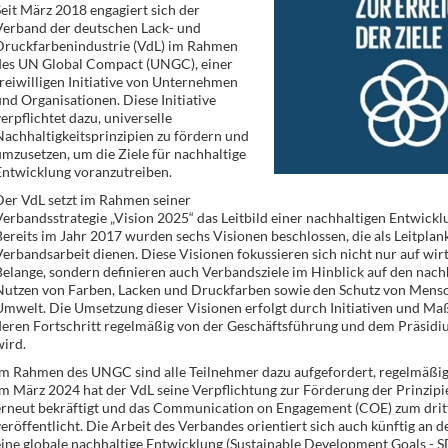
eit März 2018 engagiert sich der
Verband der deutschen Lack- und
Druckfarbenindustrie (VdL) im Rahmen
des UN Global Compact (UNGC), einer
reiwilligen Initiative von Unternehmen
nd Organisationen. Diese Initiative
erpflichtet dazu, universelle
achhaltigkeitsprinzipien zu fördern und
mzusetzen, um die Ziele für nachhaltige
Entwicklung voranzutreiben.
Der VdL setzt im Rahmen seiner
erbandsstrategie „Vision 2025“ das Leitbild einer nachhaltigen Entwickl
ereits im Jahr 2017 wurden sechs Visionen beschlossen, die als Leitplank
erbandsarbeit dienen. Diese Visionen fokussieren sich nicht nur auf wir
elange, sondern definieren auch Verbandsziele im Hinblick auf den nach
Nutzen von Farben, Lacken und Druckfarben sowie den Schutz von Mens
Umwelt. Die Umsetzung dieser Visionen erfolgt durch Initiativen und M
deren Fortschritt regelmäßig von der Geschäftsführung und dem Präsidi
ird.
m Rahmen des UNGC sind alle Teilnehmer dazu aufgefordert, regelmäßig 
Im März 2024 hat der VdL seine Verpflichtung zur Förderung der Prinzi
erneut bekräftigt und das Communication on Engagement (COE) zum drit
eröffentlicht. Die Arbeit des Verbandes orientiert sich auch künftig an d
ine globale nachhaltige Entwicklung (Sustainable Development Goals - S