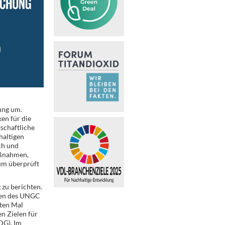
ung um.
en für die
tschaftliche
haltigen
ch und
aßnahmen,
um überprüft
zu berichten.
pien des UNGC
ten Mal
en Zielen für
DG). Im