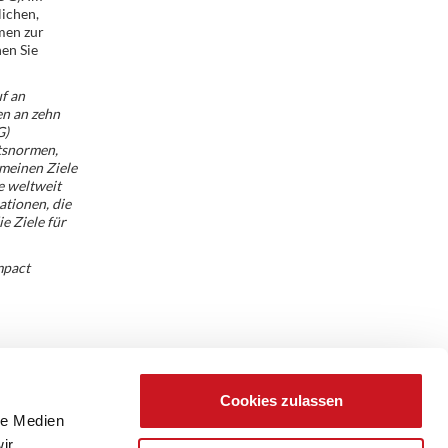
lichen,
men zur
en Sie
f an
en an zehn
G)
tsnormen,
meinen Ziele
e weltweit
ationen, die
e Ziele für
mpact
Cookies zulassen
le Medien
ir