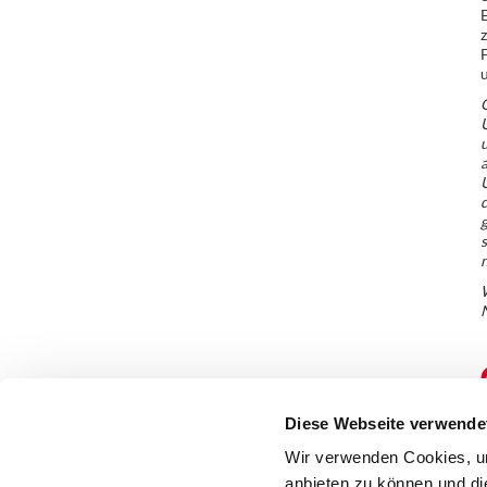
E
z
F
G
U
u
a
d
g
s
n
W
Diese Webseite verwende
Wir verwenden Cookies, um
anbieten zu können und di