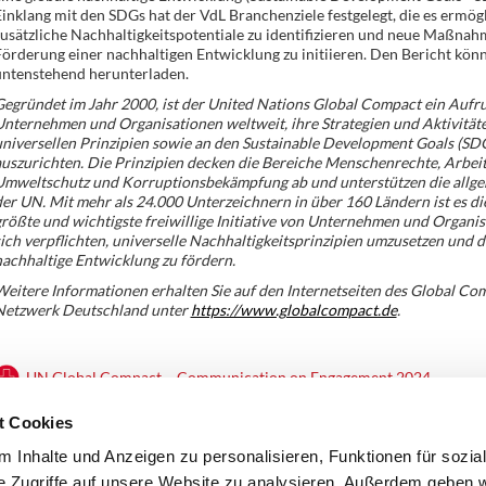
inklang mit den SDGs hat der VdL Branchenziele festgelegt, die es ermög
usätzliche Nachhaltigkeitspotentiale zu identifizieren und neue Maßnah
örderung einer nachhaltigen Entwicklung zu initiieren. Den Bericht könn
untenstehend herunterladen.
egründet im Jahr 2000, ist der United Nations Global Compact ein Aufru
nternehmen und Organisationen weltweit, ihre Strategien und Aktivität
niversellen Prinzipien sowie an den Sustainable Development Goals (SD
uszurichten. Die Prinzipien decken die Bereiche Menschenrechte, Arbei
Umweltschutz und Korruptionsbekämpfung ab und unterstützen die allge
er UN. Mit mehr als 24.000 Unterzeichnern in über 160 Ländern ist es di
rößte und wichtigste freiwillige Initiative von Unternehmen und Organis
ich verpflichten, universelle Nachhaltigkeitsprinzipien umzusetzen und di
achhaltige Entwicklung zu fördern.
eitere Informationen erhalten Sie auf den Internetseiten des Global Co
Netzwerk Deutschland unter
https://www.globalcompact.de
.
UN Global Compact – Communication on Engagement 2024
t Cookies
Zurück
 Inhalte und Anzeigen zu personalisieren, Funktionen für sozia
e Zugriffe auf unsere Website zu analysieren. Außerdem geben w