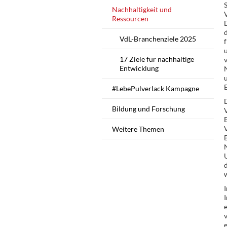
S
Nachhaltigkeit und
Ressourcen
VdL-Branchenziele 2025
f
u
17 Ziele für nachhaltige
v
Entwicklung
N
u
#LebePulverlack Kampagne
Bildung und Forschung
V
B
V
Weitere Themen
B
w
I
v
e