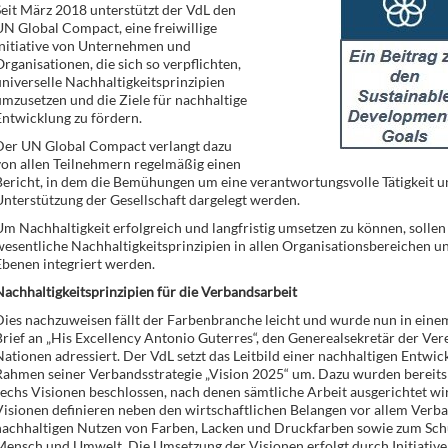
eit März 2018 unterstützt der VdL den
N Global Compact, eine freiwillige
Initiative von Unternehmen und
rganisationen, die sich so verpflichten,
niverselle Nachhaltigkeitsprinzipien
mzusetzen und die Ziele für nachhaltige
ntwicklung zu fördern.
Der UN Global Compact verlangt dazu
on allen Teilnehmern regelmäßig einen
ericht, in dem die Bemühungen um eine verantwortungsvolle Tätigkeit u
nterstützung der Gesellschaft dargelegt werden.
m Nachhaltigkeit erfolgreich und langfristig umsetzen zu können, soll
esentliche Nachhaltigkeitsprinzipien in allen Organisationsbereichen un
benen integriert werden.
achhaltigkeitsprinzipien für die Verbandsarbeit
ies nachzuweisen fällt der Farbenbranche leicht und wurde nun in einem 
rief an „His Excellency Antonio Guterres“, den Generealsekretär der Ver
ationen adressiert. Der VdL setzt das Leitbild einer nachhaltigen Entwic
Rahmen seiner Verbandsstrategie „Vision 2025“ um. Dazu wurden bereit
echs Visionen beschlossen, nach denen sämtliche Arbeit ausgerichtet wi
isionen definieren neben den wirtschaftlichen Belangen vor allem Verb
nachhaltigen Nutzen von Farben, Lacken und Druckfarben sowie zum Sch
Mensch und Umwelt. Die Umsetzung der Visionen erfolgt durch Initiativ