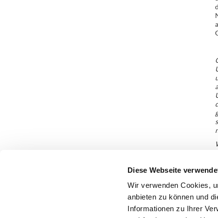
N
a
G
U
u
a
d
g
s
n
W
Diese Webseite verwende
Wir verwenden Cookies, um
anbieten zu können und di
Informationen zu Ihrer Ve