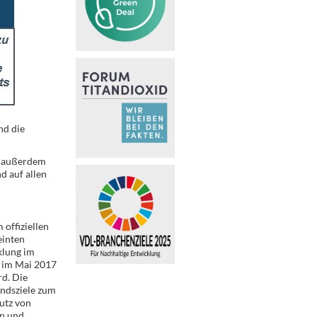
nd die
en außerdem
d auf allen
offiziellen
einten
klung im
s im Mai 2017
rd. Die
andsziele zum
utz von
en und