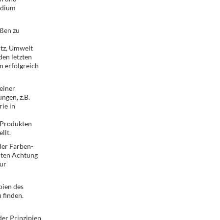
idium
ußen zu
utz, Umwelt
den letzten
n erfolgreich
einer
ngen, z.B.
rie in
 Produkten
llt.
der Farben-
eiten Ächtung
zur
pien des
 finden.
der Prinzipien