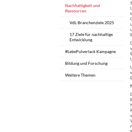
S
Nachhaltigkeit und
U
Ressourcen
O
VdL-Branchenziele 2025
u
u
17 Ziele für nachhaltige
E
Entwicklung
v
#LebePulverlack Kampagne
B
U
Bildung und Forschung
U
w
Weitere Themen
E
N
D
B
N
s
V