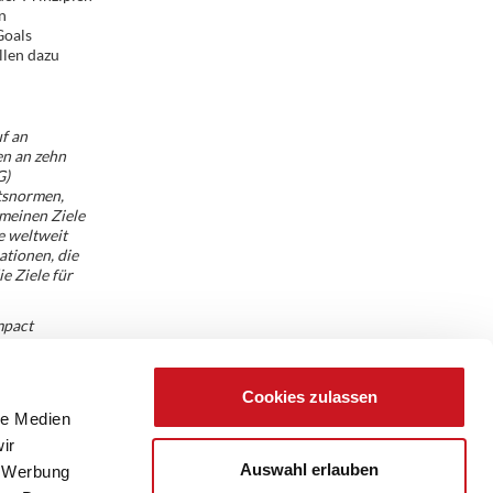
n
Goals
llen dazu
f an
en an zehn
G)
tsnormen,
meinen Ziele
e weltweit
ationen, die
e Ziele für
mpact
Cookies zulassen
le Medien
ir
Auswahl erlauben
, Werbung