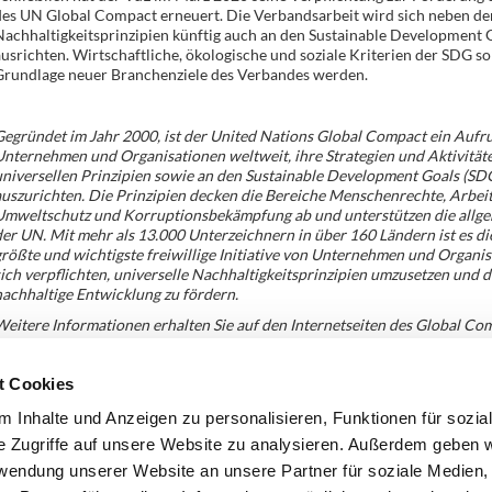
des UN Global Compact erneuert. Die Verbandsarbeit wird sich neben de
achhaltigkeitsprinzipien künftig auch an den Sustainable Development 
usrichten. Wirtschaftliche, ökologische und soziale Kriterien der SDG so
Grundlage neuer Branchenziele des Verbandes werden.
egründet im Jahr 2000, ist der United Nations Global Compact ein Aufru
nternehmen und Organisationen weltweit, ihre Strategien und Aktivität
niversellen Prinzipien sowie an den Sustainable Development Goals (SD
uszurichten. Die Prinzipien decken die Bereiche Menschenrechte, Arbei
Umweltschutz und Korruptionsbekämpfung ab und unterstützen die allge
er UN. Mit mehr als 13.000 Unterzeichnern in über 160 Ländern ist es di
rößte und wichtigste freiwillige Initiative von Unternehmen und Organis
ich verpflichten, universelle Nachhaltigkeitsprinzipien umzusetzen und di
achhaltige Entwicklung zu fördern.
eitere Informationen erhalten Sie auf den Internetseiten des Global Co
Netzwerk Deutschland unter
https://www.globalcompact.de
.
t Cookies
Zurück
 Inhalte und Anzeigen zu personalisieren, Funktionen für sozia
e Zugriffe auf unsere Website zu analysieren. Außerdem geben w
rwendung unserer Website an unsere Partner für soziale Medien