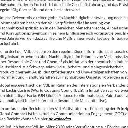
Maßnahmen, deren Fortschritt durch die Geschäftsführung und das Präs
egelmäßig überprüft und dazu berichtet wird.
m das Bekenntnis zu einer globalen Nachhaltigkeitsentwicklung nach a
okumentieren hat sich der VdL verpflichtet die Umsetzung von
Nachhaltigkeitsprinzipien in den Bereichen Menschenrechte, Arbeitssch
nd Korruptionsprävention in seinem Einflussbereich voranzutreiben. In 
wei Jahren wurden dazu zahlreiche Maßnahmen gestartet oder Initiative
ortgeführt:
o fördert der VdL seit Jahren den regelmäßigen Informationsaustausch s
Mitgliedsunternehmen über Nachhaltigkeit im Rahmen von Verbandssitzu
3
über Responsible Care und Chemie
als Initiativen der chemischen Indust
eutschland. Als Schwerpunkt wird zu Arbeits- und Anlagensicherheit,
Produktsicherheit, Ausbildungsförderung und Umwelteigenschaften von
nformiert und Handlungshilfen zur nachhaltigen Umsetzung werden erste
lobal engagiert sich der VdL im Rahmen des internationalen Verbandes 
nd Lackindustrie (World Coatings Council), z.B. in Initiativen zur weltw
on bleihaltiger Farbe (UN Global Alliance to Eliminate Lead Paint) oder 
achhaltigkeit in der Lieferkette (Responsible Mica Initiative).
in umfassender Bericht zu den VdL-Aktivitäten zur Förderung der Prinzi
Global Compact ist im aktuellen Communication on Engagement (COE) zu
Den Bericht können Sie hier
downloaden
.
chließlich hat der VdL im März 2020 seine Verpflichtung zur Förderung 