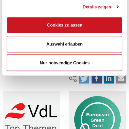
Druckfarbenverbandes CEPE verabschiedete am 28. September 2012
eine Charta zur nachhaltigen Entwicklung in der Lack- und
Details zeigen
Druckfarbenindustrie. In der Charta werden die ökonomischen,
ökologischen und sozialen Prinzipien dargelegt, die im Hinblick auf
eine nachhaltige Entwicklung in den Unternehmen zu beachten sind.
Cookies zulassen
Mit der Charta verpflichten sich die CEPE-Mitglieder zu einer
Beachtung des Denkens in Lebenszyklen. Insbesondere werden die
Auswirkungen auf knappe Ressourcen und die Nutzung von Energie
eine prominentere Rolle in der Industrie spielen müssen.
Hier geht es
Auswahl erlauben
zur CEPE-Website.
Zurück
Nur notwendige Cookies