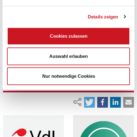
Fachrichtung Lack und Beschichtungstechnologie eine
Handlungskompetenz erwerben, die sie als Führungskräfte im
Bereich der Lackproduktion, von Prüfabteilungen sowie von
Lackieranlagen qualifizieren.
Details zeigen
Die Rechtsvorschrift kann lokal durch die einzelnen Industrie- und
Handelskammern in Kraft gesetzt werden. Auf dieser Basis kann
Cookies zulassen
dann ein entsprechender Industriemeister-Kurs angeboten und ein
Prüfungsausschuss gebildet werden, der die Prüfung abnehmen
kann.
Nähere Informationen unter
www.lacklaborant.de
oder auf der VdL-
Auswahl erlauben
Geschäftsstelle.
Nur notwendige Cookies
Zurück