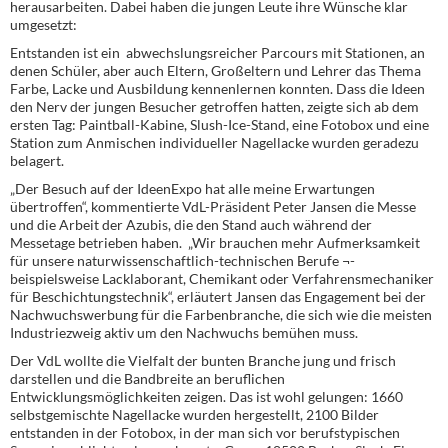
herausarbeiten. Dabei haben die jungen Leute ihre Wünsche klar
umgesetzt:
Entstanden ist ein abwechslungsreicher Parcours mit Stationen, an
denen Schüler, aber auch Eltern, Großeltern und Lehrer das Thema
Farbe, Lacke und Ausbildung kennenlernen konnten. Dass die Ideen
den Nerv der jungen Besucher getroffen hatten, zeigte sich ab dem
ersten Tag: Paintball-Kabine, Slush-Ice-Stand, eine Fotobox und eine
Station zum Anmischen individueller Nagellacke wurden geradezu
belagert.
„Der Besuch auf der IdeenExpo hat alle meine Erwartungen
übertroffen“, kommentierte VdL-Präsident Peter Jansen die Messe
und die Arbeit der Azubis, die den Stand auch während der
Messetage betrieben haben. „Wir brauchen mehr Aufmerksamkeit
für unsere naturwissenschaftlich-technischen Berufe ¬-
beispielsweise Lacklaborant, Chemikant oder Verfahrensmechaniker
für Beschichtungstechnik“, erläutert Jansen das Engagement bei der
Nachwuchswerbung für die Farbenbranche, die sich wie die meisten
Industriezweig aktiv um den Nachwuchs bemühen muss.
Der VdL wollte die Vielfalt der bunten Branche jung und frisch
darstellen und die Bandbreite an beruflichen
Entwicklungsmöglichkeiten zeigen. Das ist wohl gelungen: 1660
selbstgemischte Nagellacke wurden hergestellt, 2100 Bilder
entstanden in der Fotobox, in der man sich vor berufstypischen