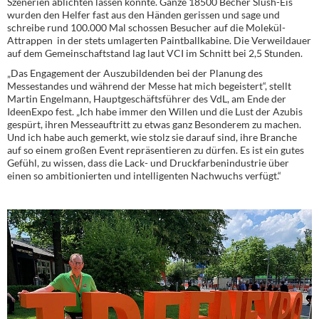
Szenerien ablichten lassen konnte. Ganze 18500 Becher Slush-Eis
wurden den Helfer fast aus den Händen gerissen und sage und
schreibe rund 100.000 Mal schossen Besucher auf die Molekül-
Attrappen in der stets umlagerten Paintballkabine. Die Verweildauer
auf dem Gemeinschaftstand lag laut VCI im Schnitt bei 2,5 Stunden.
„Das Engagement der Auszubildenden bei der Planung des
Messestandes und während der Messe hat mich begeistert“, stellt
Martin Engelmann, Hauptgeschäftsführer des VdL, am Ende der
IdeenExpo fest. „Ich habe immer den Willen und die Lust der Azubis
gespürt, ihren Messeauftritt zu etwas ganz Besonderem zu machen.
Und ich habe auch gemerkt, wie stolz sie darauf sind, ihre Branche
auf so einem großen Event repräsentieren zu dürfen. Es ist ein gutes
Gefühl, zu wissen, dass die Lack- und Druckfarbenindustrie über
einen so ambitionierten und intelligenten Nachwuchs verfügt.“