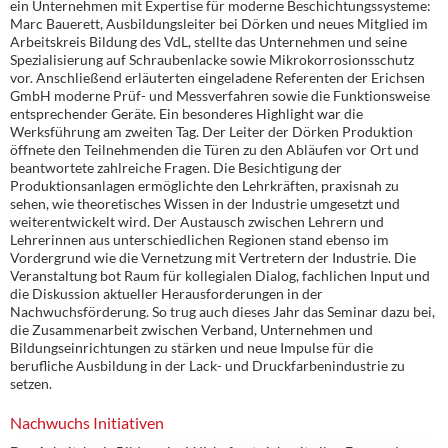
ein Unternehmen mit Expertise für moderne Beschichtungssysteme:
Marc Bauerett, Ausbildungsleiter bei Dörken und neues Mitglied im
Arbeitskreis Bildung des VdL, stellte das Unternehmen und seine
Spezialisierung auf Schraubenlacke sowie Mikrokorrosionsschutz
vor. Anschließend erläuterten eingeladene Referenten der Erichsen
GmbH moderne Prüf- und Messverfahren sowie die Funktionsweise
entsprechender Geräte. Ein besonderes Highlight war die
Werksführung am zweiten Tag. Der Leiter der Dörken Produktion
öffnete den Teilnehmenden die Türen zu den Abläufen vor Ort und
beantwortete zahlreiche Fragen. Die Besichtigung der
Produktionsanlagen ermöglichte den Lehrkräften, praxisnah zu
sehen, wie theoretisches Wissen in der Industrie umgesetzt und
weiterentwickelt wird. Der Austausch zwischen Lehrern und
Lehrerinnen aus unterschiedlichen Regionen stand ebenso im
Vordergrund wie die Vernetzung mit Vertretern der Industrie. Die
Veranstaltung bot Raum für kollegialen Dialog, fachlichen Input und
die Diskussion aktueller Herausforderungen in der
Nachwuchsförderung. So trug auch dieses Jahr das Seminar dazu bei,
die Zusammenarbeit zwischen Verband, Unternehmen und
Bildungseinrichtungen zu stärken und neue Impulse für die
berufliche Ausbildung in der Lack- und Druckfarbenindustrie zu
setzen.
Nachwuchs Initiativen