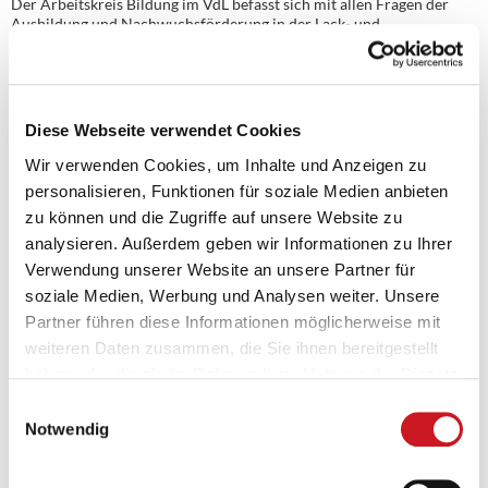
Der Arbeitskreis Bildung im VdL befasst sich mit allen Fragen der
Ausbildung und Nachwuchsförderung in der Lack- und
Druckfarbenindustrie. Er unterstützt Mitgliedsunternehmen bei der
Nachwuchsgewinnung, pflegt den Austausch mit Berufsschulen,
begleitet und bewertet bildungsrelevante Rahmenbedingungen in
Gremien und organisiert Veranstaltungen wie das
Berufsschullehrerseminar oder den Auszubildenden-Workshop
Diese Webseite verwendet Cookies
Colours of Future. Zudem fördert er die Vernetzung zwischen
Industrie, Verband und Bildungseinrichtungen und trägt zur Stärkung
Wir verwenden Cookies, um Inhalte und Anzeigen zu
des Berufsbildes in der Ausbildungslandschaft bei.
personalisieren, Funktionen für soziale Medien anbieten
zu können und die Zugriffe auf unsere Website zu
analysieren. Außerdem geben wir Informationen zu Ihrer
Verwendung unserer Website an unsere Partner für
soziale Medien, Werbung und Analysen weiter. Unsere
Partner führen diese Informationen möglicherweise mit
weiteren Daten zusammen, die Sie ihnen bereitgestellt
haben oder die sie im Rahmen Ihrer Nutzung der Dienste
gesammelt haben.
Einwilligungsauswahl
Notwendig
Die Verbands-Plattform
lacklaborant.de
greift diese Impulse auf und
macht sie für junge Menschen greifbar. Interessierte finden dort freie
Ausbildungsplätzen, fundierte Bewerbungstipps und Videos, die den