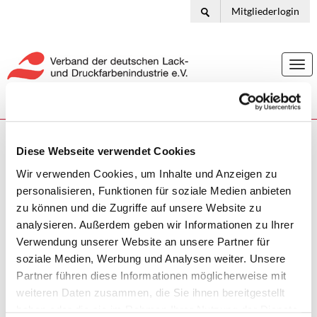
Mitgliederlogin
Togg
navi
Ihr Standort:
Home
Statistiken
Importe und Exporte 2025
Diese Webseite verwendet Cookies
Aktuelle Statistiken für die Lack- und
Wir verwenden Cookies, um Inhalte und Anzeigen zu
Druckfarbenindustrie
personalisieren, Funktionen für soziale Medien anbieten
zu können und die Zugriffe auf unsere Website zu
analysieren. Außerdem geben wir Informationen zu Ihrer
11.02.2026
Verwendung unserer Website an unsere Partner für
Importe und Exporte 2025
soziale Medien, Werbung und Analysen weiter. Unsere
Partner führen diese Informationen möglicherweise mit
weiteren Daten zusammen, die Sie ihnen bereitgestellt
haben oder die sie im Rahmen Ihrer Nutzung der Dienste