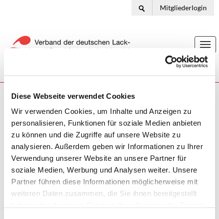
Mitgliederlogin
Togg
navi
Diese Webseite verwendet Cookies
Ihr Standort:
Home
Statistiken
Importe und Exporte 2023 im Vergleich zu 2022
Wir verwenden Cookies, um Inhalte und Anzeigen zu
personalisieren, Funktionen für soziale Medien anbieten
Aktuelle Statistiken für die Lack- und
zu können und die Zugriffe auf unsere Website zu
Druckfarbenindustrie
analysieren. Außerdem geben wir Informationen zu Ihrer
Verwendung unserer Website an unsere Partner für
16.02.2024
soziale Medien, Werbung und Analysen weiter. Unsere
Partner führen diese Informationen möglicherweise mit
Importe und Exporte 2023 im Vergleich zu 2022
weiteren Daten zusammen, die Sie ihnen bereitgestellt
haben oder die sie im Rahmen Ihrer Nutzung der Dienste
gesammelt haben.