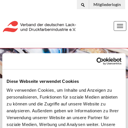
Mitgliederlogin
Togg
navi
Diese Webseite verwendet Cookies
Wir verwenden Cookies, um Inhalte und Anzeigen zu
Ihr Standort:
Home
Service & Publikationen
Wir sind Farbe - Das Magazin
„Wir sind Farbe" - Ausgabe 21 (Juli 2023)
personalisieren, Funktionen für soziale Medien anbieten
Wir sind Farbe - Das Magazin
zu können und die Zugriffe auf unsere Website zu
analysieren. Außerdem geben wir Informationen zu Ihrer
Verwendung unserer Website an unsere Partner für
11.07.2023
soziale Medien, Werbung und Analysen weiter. Unsere