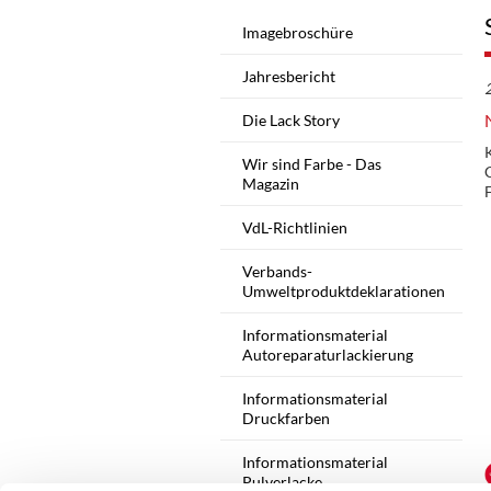
Imagebroschüre
Jahresbericht
Die Lack Story
K
Wir sind Farbe - Das
C
Magazin
VdL-Richtlinien
Verbands-
Umweltproduktdeklarationen
Informationsmaterial
Autoreparaturlackierung
Informationsmaterial
Druckfarben
Informationsmaterial
Pulverlacke