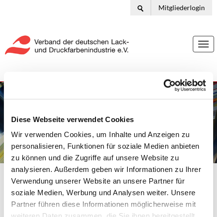
Mitgliederlogin
Togg
navi
Diese Webseite verwendet Cookies
Wir verwenden Cookies, um Inhalte und Anzeigen zu
personalisieren, Funktionen für soziale Medien anbieten
zu können und die Zugriffe auf unsere Website zu
analysieren. Außerdem geben wir Informationen zu Ihrer
Verwendung unserer Website an unsere Partner für
Ihr Standort:
Home
Service & Publikationen
Informationsmaterial Druckfarben
Verschiedenes
soziale Medien, Werbung und Analysen weiter. Unsere
Verbrauchermitteilung: Verwendung von Azopigmenten in Druckfarben
Partner führen diese Informationen möglicherweise mit
Verschiedenes
weiteren Daten zusammen, die Sie ihnen bereitgestellt