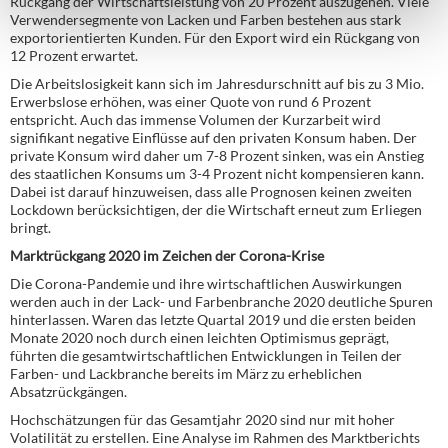
Rückgang der Wirtschaftsleistung von 20 Prozent auszugehen. Viele
Verwendersegmente von Lacken und Farben bestehen aus stark
exportorientierten Kunden. Für den Export wird ein Rückgang von
12 Prozent erwartet.
Die Arbeitslosigkeit kann sich im Jahresdurschnitt auf bis zu 3 Mio.
Erwerbslose erhöhen, was einer Quote von rund 6 Prozent
entspricht. Auch das immense Volumen der Kurzarbeit wird
signifikant negative Einflüsse auf den privaten Konsum haben. Der
private Konsum wird daher um 7-8 Prozent sinken, was ein Anstieg
des staatlichen Konsums um 3-4 Prozent nicht kompensieren kann.
Dabei ist darauf hinzuweisen, dass alle Prognosen keinen zweiten
Lockdown berücksichtigen, der die Wirtschaft erneut zum Erliegen
bringt.
Marktrückgang 2020 im Zeichen der Corona-Krise
Die Corona-Pandemie und ihre wirtschaftlichen Auswirkungen
werden auch in der Lack- und Farbenbranche 2020 deutliche Spuren
hinterlassen. Waren das letzte Quartal 2019 und die ersten beiden
Monate 2020 noch durch einen leichten Optimismus geprägt,
führten die gesamtwirtschaftlichen Entwicklungen in Teilen der
Farben- und Lackbranche bereits im März zu erheblichen
Absatzrückgängen.
Hochschätzungen für das Gesamtjahr 2020 sind nur mit hoher
Volatilität zu erstellen. Eine Analyse im Rahmen des Marktberichts