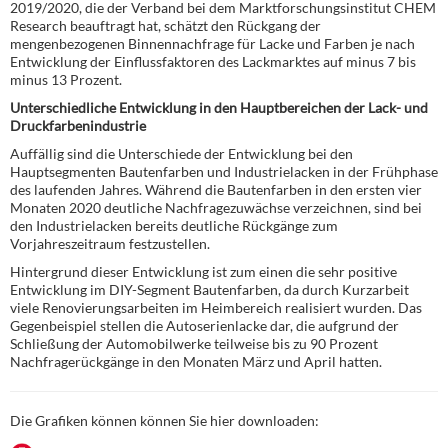
2019/2020, die der Verband bei dem Marktforschungsinstitut CHEM
Research beauftragt hat, schätzt den Rückgang der
mengenbezogenen Binnennachfrage für Lacke und Farben je nach
Entwicklung der Einflussfaktoren des Lackmarktes auf minus 7 bis
minus 13 Prozent.
Unterschiedliche Entwicklung in den Hauptbereichen der Lack- und
Druckfarbenindustrie
Auffällig sind die Unterschiede der Entwicklung bei den
Hauptsegmenten Bautenfarben und Industrielacken in der Frühphase
des laufenden Jahres. Während die Bautenfarben in den ersten vier
Monaten 2020 deutliche Nachfragezuwächse verzeichnen, sind bei
den Industrielacken bereits deutliche Rückgänge zum
Vorjahreszeitraum festzustellen.
Hintergrund dieser Entwicklung ist zum einen die sehr positive
Entwicklung im DIY-Segment Bautenfarben, da durch Kurzarbeit
viele Renovierungsarbeiten im Heimbereich realisiert wurden. Das
Gegenbeispiel stellen die Autoserienlacke dar, die aufgrund der
Schließung der Automobilwerke teilweise bis zu 90 Prozent
Nachfragerückgänge in den Monaten März und April hatten.
Die Grafiken können können Sie hier downloaden: