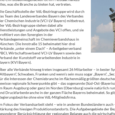
lles, was die Branche zu bieten hat, vertreten.
ie Geschäftsstelle der VdL-Bezirksgruppe wird durch
das Team des Landesverbandes Bayern des Verbandes
er Chemischen Industrie (VCI-LV Bayern) mitbetreut.
er VdL-Bezirksgruppe stehen dabei alle
ienstleistungen und Angebote des VCI offen, und sie
rofitiert von den Synergien in der
Verbändegemeinschaft im Chemieverbandshaus in
ünchen: Die Innstraße 15 beheimatet hier drei
Verbände „unter einem Dach“ – Arbeitgeberverband
VBCI, Wirtschaftsverband VCI-LV Bayern sowie den
erband der Kunststoff verarbeitenden Industrie in
ayern (KVI Bayern).
ber alle Verbände hinweg treten insgesamt 26 Mitarbeiter – in bester S
Altbayern“, Schwaben, Franken und wenn’s sein muss sogar „Bayern“, „Sec
für die Interessen der Chemiebranche im flächenmäßig größten deutsche
ewisse regionale Schwerpunkte gibt – das sogenannte (Süd-Ost-)Bayeris
im Raum Augsburg oder ganz im Norden (Obernburg) sowie natürlich run
nd Druckfarbenbranche in der ganzen Fläche Bayerns beheimatet. So gibt
egierungsbezirke ohne eine VdL-Mitgliedsfirma.
m Fokus der Verbandsarbeit steht – wie in anderen Bundesländern auch –
tärkung des hiesigen Produktionsstandorts. Die Aufgabengebiete der Be
esonderer Berücksichtigung der regionalen Belange auch die wirtschaft