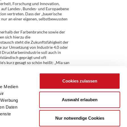
erheit, Forschung und Innovation,
u auf Landes-, Bundes- und Europaebene
on vertreten. Dass der „bayerische
ht nur an einer eigenen, selbstbewussten
nnerhalb der Farbenbranche sowie der
n sich hierzu die
stausch steht die Zukunftsfähigkeit der
ge zur Umsetzung von Industrie 4.0 oder
 Druckfarbenindustrie soll auch in
lständisch geprägt und oft
e‘s kurz gesagt so schön heißt: „Mia san
Cookies zulassen
le Medien
ir
Auswahl erlauben
, Werbung
ren Daten
ienste
Nur notwendige Cookies