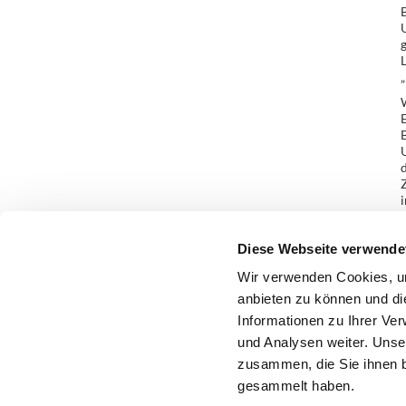
B
U
g
L
„
W
E
B
U
d
Z
i
M
Diese Webseite verwende
Wir verwenden Cookies, um
anbieten zu können und di
Informationen zu Ihrer Ve
und Analysen weiter. Unse
zusammen, die Sie ihnen b
gesammelt haben.