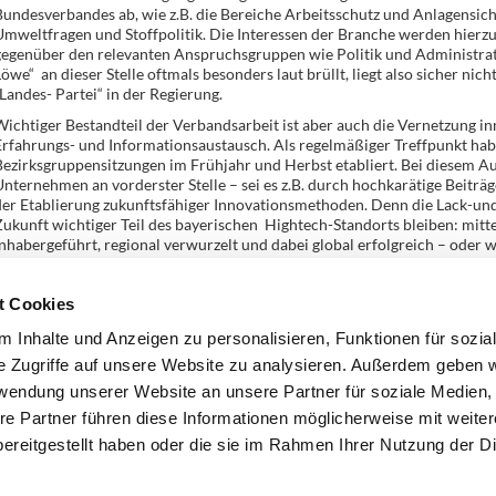
undesverbandes ab, wie z.B. die Bereiche Arbeitsschutz und Anlagensich
mweltfragen und Stoffpolitik. Die Interessen der Branche werden hierz
egenüber den relevanten Anspruchsgruppen wie Politik und Administrati
öwe“ an dieser Stelle oftmals besonders laut brüllt, liegt also sicher nic
Landes- Partei“ in der Regierung.
ichtiger Bestandteil der Verbandsarbeit ist aber auch die Vernetzung i
rfahrungs- und Informationsaustausch. Als regelmäßiger Treffpunkt habe
ezirksgruppensitzungen im Frühjahr und Herbst etabliert. Bei diesem Au
nternehmen an vorderster Stelle – sei es z.B. durch hochkarätige Beiträ
er Etablierung zukunftsfähiger Innovationsmethoden. Denn die Lack-und
ukunft wichtiger Teil des bayerischen Hightech-Standorts bleiben: mitte
nhabergeführt, regional verwurzelt und dabei global erfolgreich – oder wi
ia“.
t Cookies
Zurück
 Inhalte und Anzeigen zu personalisieren, Funktionen für sozia
e Zugriffe auf unsere Website zu analysieren. Außerdem geben w
rwendung unserer Website an unsere Partner für soziale Medien
re Partner führen diese Informationen möglicherweise mit weite
ereitgestellt haben oder die sie im Rahmen Ihrer Nutzung der D