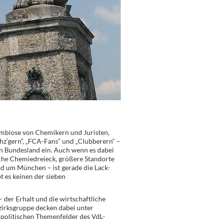
ymbiose von Chemikern und Juristen,
hz’gern“, „FCA-Fans“ und „Clubberern“ –
n Bundesland ein. Auch wenn es dabei
che Chemiedreieck, größere Standorte
d um München – ist gerade die Lack-
 es keinen der sieben
 der Erhalt und die wirtschaftliche
zirksgruppe decken dabei unter
spolitischen Themenfelder des VdL-