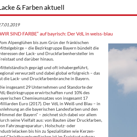
Lacke & Farben aktuell
17.01.2019
„WIR SIND FARBE“ auf bayrisch: Der VdL in weiss-blau
Vom Alpenglühen bis zum Grün der fränkischen
ittelgebirge – die Bezirksgruppe Bayern bündelt die
nteressen der Lack- und Druckfarbenhersteller im
reistaat und darüber hinaus.
ittelständisch geprägt und oft inhabergeführt,
egional verwurzelt und dabei global erfolgreich – das
st die Lack- und Druckfarbenbranche in Bayern.
Die insgesamt 29 Unternehmen und Standorte der
VdL-Bezirksgruppe erwirtschaften rund 10% des
bayerischen Chemieumsatzes von insgesamt 17
illiarden Euro (2017). Der VdL in Weiß und Blau – in
Anlehnung an die bayerischen Landesfarben und den
Himmel der Bayern“ – zeichnet sich dabei vor allem
urch seine Vielfalt aus: von Bauten über Druckfarben,
on Fahrzeugreparatur-, Holschutz- oder
ndustrielacken bis hin zu Spezialitäten wie Kerzen-
nd Christbaumkugellacken ist im Freistaat nahezu