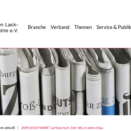
Branche
Verband
Themen
Service & Publi
en aktuell
„WIR SIND FARBE“ auf bayrisch: Der VdL in weiss-blau