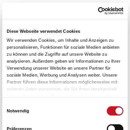
„VdL vor Ort“: Austausch mit Europaabgeordnetem Engin
Eroglu (RENEW, Freie Wähler)
Diese Webseite verwendet Cookies
Wir verwenden Cookies, um Inhalte und Anzeigen zu
personalisieren, Funktionen für soziale Medien anbieten
zu können und die Zugriffe auf unsere Website zu
analysieren. Außerdem geben wir Informationen zu Ihrer
Verwendung unserer Website an unsere Partner für
soziale Medien, Werbung und Analysen weiter. Unsere
Partner führen diese Informationen möglicherweise mit
weiteren Daten zusammen, die Sie ihnen bereitgestellt
haben oder die sie im Rahmen Ihrer Nutzung der Dienste
gesammelt haben.
Einwilligungsauswahl
Notwendig
v.l.n.r: Martin Kanert, Viktoria Tarasenko, Engin Eroglu, Christof
Walter
Präferenzen