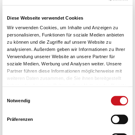
Vorbereitung auf den Ernstfall beim VdL
Diese Webseite verwendet Cookies
Wir verwenden Cookies, um Inhalte und Anzeigen zu
personalisieren, Funktionen für soziale Medien anbieten
zu können und die Zugriffe auf unsere Website zu
analysieren. Außerdem geben wir Informationen zu Ihrer
Verwendung unserer Website an unsere Partner für
soziale Medien, Werbung und Analysen weiter. Unsere
Partner führen diese Informationen möglicherweise mit
weiteren Daten zusammen, die Sie ihnen bereitgestellt
haben oder die sie im Rahmen Ihrer Nutzung der Dienste
Wie verbleibt ein Unternehmen in einer Krisensituation schnell,
gesammelt haben.
glaubwürdig und handlungsfähig? Mit dieser Frage beschäftigten sich
Einwilligungsauswahl
die Teilnehmenden des VdL-Krisenseminars, das am 9. und 10. Juni
Notwendig
2026 in Frankfurt stattfand. Im Mittelpunkt standen
Krisenmanagement und Krisenkommunikation, mit einem klaren
Fokus auf Praxis, Struktur und Vorbereitung.
Präferenzen
Unter der Leitung von Dr. Hans-Georg Klose trainierten die
Teilnehmerinnen und Teilnehmer reale Szenarien und arbeiteten an