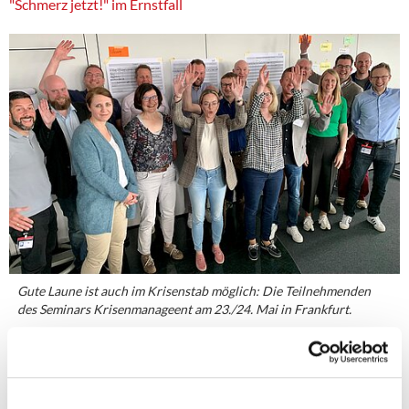
"Schmerz jetzt!" im Ernstfall
Gute Laune ist auch im Krisenstab möglich: Die Teilnehmenden
des Seminars Krisenmanageent am 23./24. Mai in Frankfurt.
Im Krisenstab herrscht Hochbetrieb: Informationen fliegen über die
Tische. ESHA berichtet über ausgetretene Stoffe. Zwei Mitarbeiter
halten Zwischenstände und Infos schriftlich an großen Übersichten
fest. Die Kommunikation verbreitet Kernbotschaften und fängt