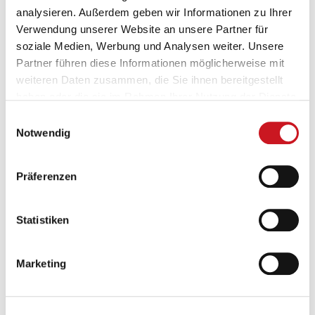
Neues Video: „Farben und Lacke wirken nachhaltig“
analysieren. Außerdem geben wir Informationen zu Ihrer
Ab sofort ist auf dem YouTube-Kanal des VdL das neue Video „Farben
Verwendung unserer Website an unsere Partner für
und Lacke wirken nachhaltig“ verfügbar.
soziale Medien, Werbung und Analysen weiter. Unsere
Partner führen diese Informationen möglicherweise mit
weiteren Daten zusammen, die Sie ihnen bereitgestellt
haben oder die sie im Rahmen Ihrer Nutzung der Dienste
gesammelt haben.
Einwilligungsauswahl
Notwendig
Präferenzen
Statistiken
Das Video wurde vom holländischen Farbenverband VVVF erstellt,
vom VdL übersetzt und bearbeitet, und steht nun unseren
Mitgliedern zur kommunikativen Nutzung zur Verfügung.
Marketing
In knapp zwei Minuten zeigt das Video die vielfältigen Aufgaben, die
moderne Lacke und Farben heute übernehmen und wie sie
schützend, erhaltend und energiesparend eingesetzt werden. So wird
beispielswiese gezeigt, wie wichtig Korrosionslacke für