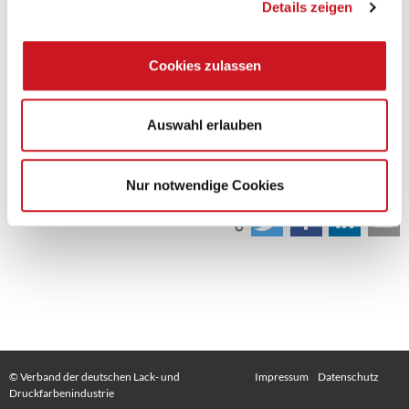
Details zeigen
Windkraftturbinen (offshore und onshore) sind, wie Antifouling-
Lacke Schiffe vor Veralgung schützen und Treibstoff sparen, und wie
moderne Fensterbeschichtungen energiesparend wirken. Auch
Cookies zulassen
Druckfarben haben durch ihren Informationswert und ihren
optimierten Einsatz nachhaltige Funktionen in einer
Informationsgesellschaft.
AS
Auswahl erlauben
Zurück
Nur notwendige Cookies
© Verband der deutschen Lack- und
Impressum
Datenschutz
Druckfarbenindustrie