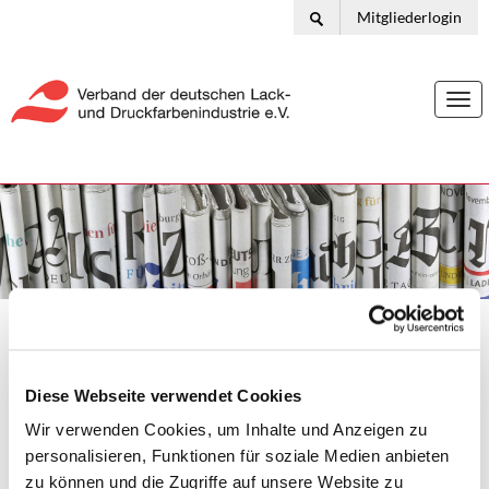
Mitgliederlogin
Togg
navi
Ihr Standort:
Home
Presse
Lacke & Farben aktuell
Neues Video: „Farben und Lacke wirken nachhaltig“
Lacke & Farben aktuell
Diese Webseite verwendet Cookies
Wir verwenden Cookies, um Inhalte und Anzeigen zu
personalisieren, Funktionen für soziale Medien anbieten
02.10.2024
zu können und die Zugriffe auf unsere Website zu