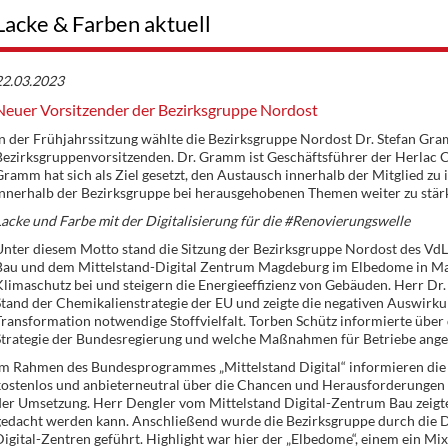
Lacke & Farben aktuell
22.03.2023
Neuer Vorsitzender der Bezirksgruppe Nordost
In der Frühjahrssitzung wählte die Bezirksgruppe Nordost Dr. Stefan G
Bezirksgruppenvorsitzenden. Dr. Gramm ist Geschäftsführer der Herlac 
ramm hat sich als Ziel gesetzt, den Austausch innerhalb der Mitglied z
innerhalb der Bezirksgruppe bei herausgehobenen Themen weiter zu stär
acke und Farbe mit der Digitalisierung für die #Renovierungswelle
nter diesem Motto stand die Sitzung der Bezirksgruppe Nordost des VdL
Bau und dem Mittelstand-Digital Zentrum Magdeburg im Elbedome in Ma
limaschutz bei und steigern die Energieeffizienz von Gebäuden. Herr Dr.
tand der Chemikalienstrategie der EU und zeigte die negativen Auswirkun
ransformation notwendige Stoffvielfalt. Torben Schütz informierte über 
Strategie der Bundesregierung und welche Maßnahmen für Betriebe ange
Im Rahmen des Bundesprogrammes „Mittelstand Digital“ informieren die
ostenlos und anbieterneutral über die Chancen und Herausforderungen d
er Umsetzung. Herr Dengler vom Mittelstand Digital-Zentrum Bau zeigte, 
gedacht werden kann. Anschließend wurde die Bezirksgruppe durch die 
igital-Zentren geführt. Highlight war hier der „Elbedome“, einem ein Mi