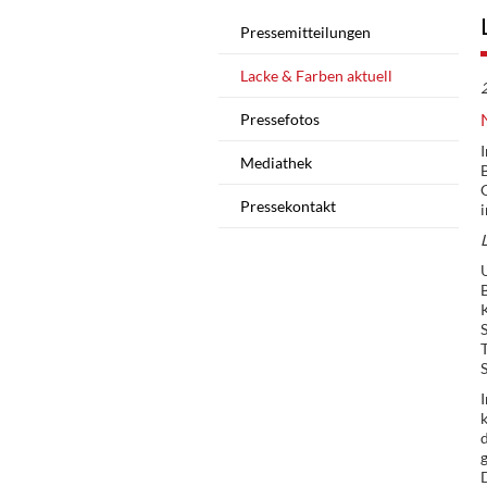
Pressemitteilungen
Lacke & Farben aktuell
Pressefotos
Mediathek
G
Pressekontakt
L
U
K
S
T
k
d
D