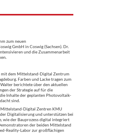
ramm zum neuen
Coswig GmbH in Coswig (Sachsen). Dr.
u intensivieren und die Zusammenarbeit
ken.
 mit dem Mittelstand-Digital Zentrum
gdeburg. Farben und Lacke tragen zum
 Walter berichtete über den aktuellen
gen der Strategie auf für die
die Inhalte der geplanten Photovoltaik-
dacht sind.
 Mittelstand-Digital Zentren KMU
er Digitalisierung und unterstützen bei
wie der Bauprozess digital integriert
Demonstratoren der beiden Mittelstand
xed-Reality-Labor zur großflächigen