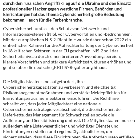
durch den russischen Angriffskrieg auf die Ukraine und den Einsatz
professioneller Hacker gegen westliche Firmen, Behörden und
Einrichtungen hat das Thema Cybersicherheit große Bedeutung
bekommen – auch für die Farbenbranche.
Cybersicherheit umfasst den Schutz von Netzwerk- und
Informationssystemen (NIS), vor Cybervorfällen und -bedrohungen.
Mit der europäischen NIS-2-Richtlinie wurde daher schon 2022 ein
einheitlicher Rahmen für die Aufrechterhaltung der Cybersicherheit
in 18 kritischen Sektoren in der EU geschaffen. NIS-2 soll das
Sicherheitsniveau durch einen breiteren Anwendungsbereich,
klarere Vorschriften und stärkere Aufsichtsstrukturen erhöhen und
geht so über die deutsche „KRITIS“-Regulierung hinaus.
Die Mitgliedstaaten sind aufgefordert, ihre
Cybersicherheitskapazitäten zu verbessern und gleichzeitig
Risikomanagementmaßnahmen und verstärkt Meldepflichten für
Einrichtungen aus mehr Sektoren einzuführen. Die Richtlinie
schreibt vor, dass jeder Mitgliedstaat eine nationale
Cybersicherheitsstrategie verabschiedet, die die Sicherheit der
Lieferkette, das Management für Schwachstellen sowie die
Aufklärung und Sensibilisierung umfasst. Die Mitgliedstaaten müssen
außerdem eine Liste wesentlicher und wichtiger Dienste und
Einrichtungen erstellen und regelmäßig aktualisieren, um
sicherzustellen, dass diese Einrichtungen die Anforderungen erfüllen.