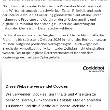
Nach Einschätzung der Politik hat die Widerstandskraft von Staat
und Wirtschaft angesichts schwieriger Zeiten Priorität, und auch in
der Industrie stößt die Forderung grundsätzlich auf offene Ohren,
nehmen die Probleme und Gefahren durch Cyberangriffe und
digitale Kriminalität doch ständig zu. Aber die Umsetzung auf
nationaler Ebene ist im Detail steckengeblieben.
Berlin ist im europäischen Vergleich zurück: Deutschland hätte die
Richtlinie bis spätestens Oktober 2024 in nationales Recht umsetzen
müssen. Aufgrund politischer Verzögerungen – auch wegen des
Bruchs der Ampelkoalition – konnte der Zeitplan nicht eingehalten
werden. Der ursprüngliche Referentenentwurf ist dann dem
Regierungswechsel zum Opfer gefallen.
Sind Lack- Farben- und Druckfarbenhersteller überhaupt betroffen?
Ob Unternehmen der Lack- und Druckfarbenindustrie von NIS-2
betroffen sein werden, hängt von der nationalen Umsetzung ab. Die
europäischen Länder gehen hier unterschiedliche Wege. Der Anhang
II des deutschen Gesetzentwurfs führt als „wichtige Einrichtungen“
Diese Webseite verwendet Cookies
unter Punkt 3 „Produktion, Herstellung und Handel mit chemischen
Stoffen“ auf. Farbenhersteller gelten laut REACH-Verordnung aber
Wir verwenden Cookies, um Inhalte und Anzeigen zu
als „nachgeschaltete Anwender“ (Nr.13) bzw. werden durch das
personalisieren, Funktionen für soziale Medien anbieten
Inverkehrbringen (Nr.12) beschrieben. Diese Nichtbetroffenheit
zu können und die Zugriffe auf unsere Website zu
haben bereits andere Länder in ihren nationalen Umsetzungsgesetzen