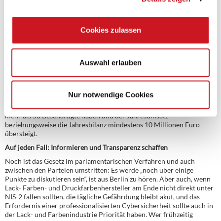
Genehmigungsverfahren. Die Bußgeldvorschriften bei Verstößen
seien zu hoch, außerdem werden klarere Definitionen von
Rechtsbegriffen und eine einfachere Umsetzung des Gesetzes in die
Cookies zulassen
Praxis gefordert. Auch Kosten, Bürokratielast und das Risiko von
Doppelregulierungen werden kritisiert.
Positiv bewertet der Branchenverband VCI, dass im neuen
Auswahl erlauben
Gesetzentwurf nun klarer werde, welche Unternehmen aus der
chemisch-pharmazeutischen Industrie als „wichtige Einrichtungen“
einzustufen sind. Dies dürfte vor allem kleinere Unternehmen
entlasten. Dennoch sollte der Anwendungsbereich an EU-Recht
Nur notwendige Cookies
angepasst werden, fordert der VCI. Die EU-Richtlinie sieht vor, dass
Unternehmen nur dann unter die NIS-2-Richtlinie fallen, wenn sie
mehr als 50 Beschäftigte haben und der Jahresumsatz
beziehungsweise die Jahresbilanz mindestens 10 Millionen Euro
übersteigt.
Auf jeden Fall: Informieren und Transparenz schaffen
Noch ist das Gesetz im parlamentarischen Verfahren und auch
zwischen den Parteien umstritten: Es werde „noch über einige
Punkte zu diskutieren sein“, ist aus Berlin zu hören. Aber auch, wenn
Lack- Farben- und Druckfarbenhersteller am Ende nicht direkt unter
NIS-2 fallen sollten, die tägliche Gefährdung bleibt akut, und das
Erfordernis einer professionalisierten Cybersicherheit sollte auch in
der Lack- und Farbenindustrie Priorität haben. Wer frühzeitig