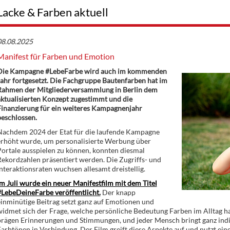
Lacke & Farben aktuell
08.08.2025
Manifest für Farben und Emotion
Die Kampagne #LebeFarbe wird auch im kommenden
ahr fortgesetzt. Die Fachgruppe Bautenfarben hat im
Rahmen der Mitgliederversammlung in Berlin dem
ktualisierten Konzept zugestimmt und die
Finanzierung für ein weiteres Kampagnenjahr
beschlossen.
Nachdem 2024 der Etat für die laufende Kampagne
erhöht wurde, um personalisierte Werbung über
ortale ausspielen zu können, konnten diesmal
ekordzahlen präsentiert werden. Die Zugriffs- und
nteraktionsraten wuchsen allesamt dreistellig.
m Juli wurde ein neuer Manifestfilm mit dem Titel
#LebeDeineFarbe veröffentlicht.
Der knapp
inminütige Beitrag setzt ganz auf Emotionen und
idmet sich der Frage, welche persönliche Bedeutung Farben im Alltag ha
prägen Erinnerungen und Stimmungen, und jeder Mensch bringt ganz ind
arbtönen in Verbindung. Der Film greift diese Aspekte auf und nutzt ein