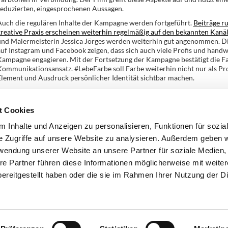
reduzierten, eingesprochenen Aussagen.
Auch die regulären Inhalte der Kampagne werden fortgeführt.
Beiträge r
reative Praxis erscheinen weiterhin regelmäßig auf den bekannten Kanäl
und Malermeisterin Jessica Jörges werden weiterhin gut angenommen. Di
uf Instagram und Facebook zeigen, dass sich auch viele Profis und handw
ampagne engagieren. Mit der Fortsetzung der Kampagne bestätigt die Fa
ommunikationsansatz. #LebeFarbe soll Farbe weiterhin nicht nur als Pro
lement und Ausdruck persönlicher Identität sichtbar machen.
YK
t Cookies
Zurück
 Inhalte und Anzeigen zu personalisieren, Funktionen für sozia
e Zugriffe auf unsere Website zu analysieren. Außerdem geben w
rwendung unserer Website an unsere Partner für soziale Medien
re Partner führen diese Informationen möglicherweise mit weite
ereitgestellt haben oder die sie im Rahmen Ihrer Nutzung der D