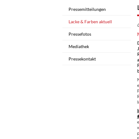
Pressemitteilungen
Lacke & Farben aktuell
Pressefotos
Mediathek
J
Pressekontakt
a
P
R
I
I
e
w
F