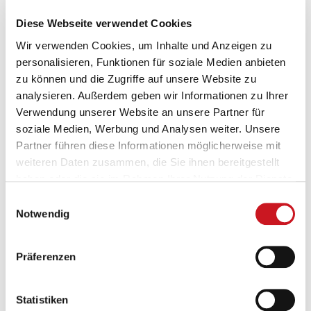
VdL-Gremien treffen sich wieder
Diese Webseite verwendet Cookies
Wir verwenden Cookies, um Inhalte und Anzeigen zu
personalisieren, Funktionen für soziale Medien anbieten
zu können und die Zugriffe auf unsere Website zu
analysieren. Außerdem geben wir Informationen zu Ihrer
Verwendung unserer Website an unsere Partner für
soziale Medien, Werbung und Analysen weiter. Unsere
Partner führen diese Informationen möglicherweise mit
weiteren Daten zusammen, die Sie ihnen bereitgestellt
haben oder die sie im Rahmen Ihrer Nutzung der Dienste
gesammelt haben.
Einwilligungsauswahl
Notwendig
Präferenzen
Die erste Beiratssitzung 2021
Zum ersten Mal seit fast zwanzig Monaten haben sich Vorstand,
Statistiken
Präsidium und Beirat des VdL wieder vor Ort in Frankfurt getroffen.