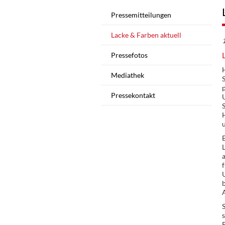
Pressemitteilungen
Lacke & Farben aktuell
Pressefotos
Mediathek
S
Pressekontakt
u
B
f
b
s
B