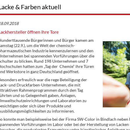
Lacke & Farben aktuell
18.09.2018
Lackhersteller öffnen ihre Tore
Hunderttausende Bürgerinnen und Bürger kamen am
amstag (22.9.), um die Welt der chemisch-
pharmazeutischen Industrie kennenzulernen und den
Unternehmen bei spannenden Vorführungen über die
Schulter zu blicken. Rund 198 Unternehmen und 7
Hochschulen hatten zum „Tag der Chemie“ ihre Türen
nd Werkstore in ganz Deutschland geöffnet.
esonders erfreulich war die rege Beteiligung der
Lack- und Druckfarben-Unternehmen, die mit
attraktiven Rahmenprogrammen durch den Tag
ührten und so Gelegenheit gaben, Anlagen,
Umweltschutzeinrichtungen und Laboratorien zu
esichtigen oder sich über Produkte und
Ausbildungsmöglichkeiten zu informieren.
So konnte man beispielsweise bei der Firma SW-Color in Bindlach neben
pannenden Vorführungen im Labor oder bei der Herstellung von Lacken d
esucher die produzierten Erzeugnisse unter künstlerischer Anleitung au