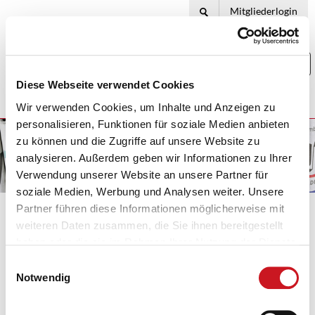
Mitgliederlogin
Togg
navi
Diese Webseite verwendet Cookies
Wir verwenden Cookies, um Inhalte und Anzeigen zu
personalisieren, Funktionen für soziale Medien anbieten
zu können und die Zugriffe auf unsere Website zu
analysieren. Außerdem geben wir Informationen zu Ihrer
Verwendung unserer Website an unsere Partner für
soziale Medien, Werbung und Analysen weiter. Unsere
Partner führen diese Informationen möglicherweise mit
Ihr Standort:
Home
Presse
Lacke & Farben aktuell
Korro als Ausnahme
weiteren Daten zusammen, die Sie ihnen bereitgestellt
haben oder die sie im Rahmen Ihrer Nutzung der Dienste
Lacke & Farben aktuell
gesammelt haben.
Einwilligungsauswahl
Notwendig
29.07.2024
Korro als Ausnahme