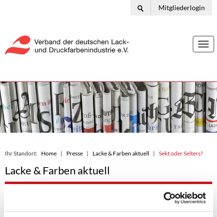
Mitgliederlogin
Togg
navi
Ihr Standort:
Home
Presse
Lacke & Farben aktuell
Sekt oder Selters?
Lacke & Farben aktuell
19.12.2021
Sekt oder Selters?