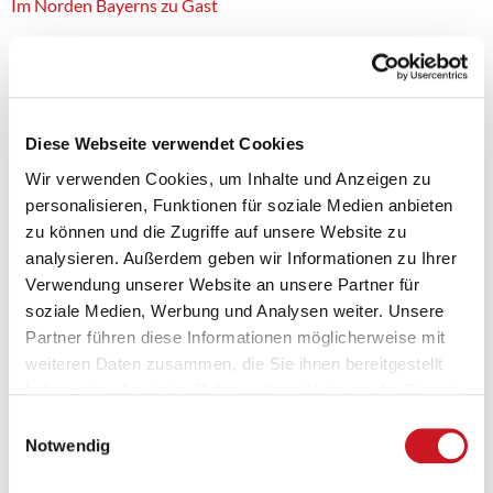
Im Norden Bayerns zu Gast
Diese Webseite verwendet Cookies
Wir verwenden Cookies, um Inhalte und Anzeigen zu
personalisieren, Funktionen für soziale Medien anbieten
zu können und die Zugriffe auf unsere Website zu
analysieren. Außerdem geben wir Informationen zu Ihrer
Verwendung unserer Website an unsere Partner für
soziale Medien, Werbung und Analysen weiter. Unsere
Partner führen diese Informationen möglicherweise mit
weiteren Daten zusammen, die Sie ihnen bereitgestellt
haben oder die sie im Rahmen Ihrer Nutzung der Dienste
Der einstimmig wiedergewählte Vorstand der Bezirksgruppe
gesammelt haben.
Einwilligungsauswahl
Bayern, (auf dem Bild von links): Rolf Dürschmidt, Geschäftsführer
Notwendig
der Firma Feycolor GmbH, Stefan Kaiser, Geschäftsführer der
Firma Kaiser Lacke GmbH, Rüdiger Lugert, Geschäftsführer der