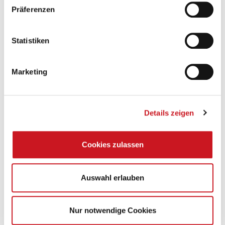
Firma KEIMFARBEN GmbH und Markus Fritzsche,
Präferenzen
Vorstandsvorsitzender der MIPA SE. Nicht auf dem Bild sind Dr.
Carl Epple, Epple Druckfarben AG und der Ehrenvorsitzende
Berndt Fritzsche, Aufsichtsratsvorsitzender MIPA SE.
Statistiken
Die diesjährige Mitgliederversammlung hat die VdL-
Bezirksgruppe Bayern nach Unterfranken geführt. Auf Einladung
Marketing
der Hemmelrath Technologies GmbH konnten die Teilnehmenden
einen Einblick in die innovative „MoFa-Technologie“ erhalten. Diese
in Erlenbach am Main entwickelten modularen Fertigungstechniken
setzen Maßstäbe in Sachen Nachhaltigkeit, Flexibilität und
Details zeigen
Prozessstabilität bei der Herstellung von Farb- und Lacksystemen.
Auf der Mitgliederversammlung zeigte sich im Rahmen eines
Kurzberichtes zu den jüngsten Bezirksgruppenaktivitäten, in welch’
breitem Themenspektrum die VdL-Bezirksgruppe Bayern agiert: von
Cookies zulassen
politischen Dialogveranstaltungen zum Green Deal, Fachvorträgen
zu Cybersecurity oder CO2-Kompensation im Mittelstand bis hin zur
erfolgreichen Arbeitgebermarke in sozialen Medien für die
Fachkräftegewinnung. Dabei ist die Bezirksgruppe eng mit
Auswahl erlauben
dem VdL auf Bundes- und Europaebene verzahnt, um die Branche
gleichermaßen stark zu vertreten. Dies wurde auch in dem Bericht
von Alexander Schneider, Leiter Kommunikation beim VdL, deutlich,
Nur notwendige Cookies
der die wichtigsten Verbandsaktivitäten in 2022/23 beleuchtete. Hier
war, ist und bleibt der Verband starker Partner an der Seite der