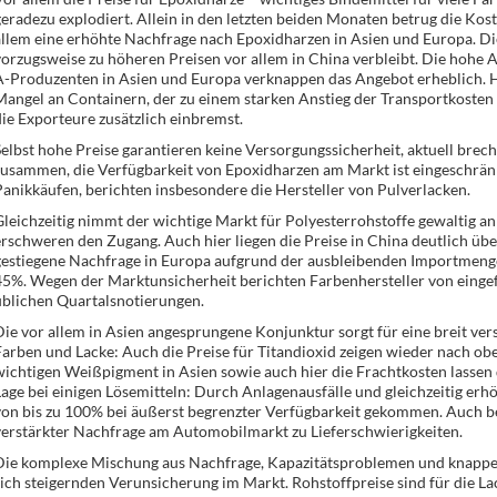
eradezu explodiert. Allein in den letzten beiden Monaten betrug die Kost
llem eine erhöhte Nachfrage nach Epoxidharzen in Asien und Europa. Die
orzugsweise zu höheren Preisen vor allem in China verbleibt. Die hohe A
A-Produzenten in Asien und Europa verknappen das Angebot erheblich. H
angel an Containern, der zu einem starken Anstieg der Transportkosten
ie Exporteure zusätzlich einbremst.
elbst hohe Preise garantieren keine Versorgungssicherheit, aktuell brech
usammen, die Verfügbarkeit von Epoxidharzen am Markt ist eingeschränkt
anikkäufen, berichten insbesondere die Hersteller von Pulverlacken.
leichzeitig nimmt der wichtige Markt für Polyesterrohstoffe gewaltig an 
rschweren den Zugang. Auch hier liegen die Preise in China deutlich üb
gestiegene Nachfrage in Europa aufgrund der ausbleibenden Importmenge
5%. Wegen der Marktunsicherheit berichten Farbenhersteller von eingef
üblichen Quartalsnotierungen.
ie vor allem in Asien angesprungene Konjunktur sorgt für eine breit ver
arben und Lacke: Auch die Preise für Titandioxid zeigen wieder nach o
ichtigen Weißpigment in Asien sowie auch hier die Frachtkosten lassen d
age bei einigen Lösemitteln: Durch Anlagenausfälle und gleichzeitig erh
von bis zu 100% bei äußerst begrenzter Verfügbarkeit gekommen. Auch 
verstärkter Nachfrage am Automobilmarkt zu Lieferschwierigkeiten.
Die komplexe Mischung aus Nachfrage, Kapazitätsproblemen und knappen
ich steigernden Verunsicherung im Markt. Rohstoffpreise sind für die L