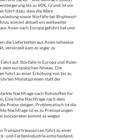
ensteigerung bis zu 60%. Grund ist vor
s führt dazu, dass die Ware
uslastung sowie Störfälle bei Bisphenol-
inzu kommt aktuell ein weltweiter
 aus Asien nach Europa geführt hat und
en die Lieferketten aus Asien teilweise
, vereinzelt kam es sogar zu
Fahrt auf. Störfälle in Europa und Asien
er dem europäischen Niveau. Die
n führt zu einer Erhöhung von bis zu
ührten Monatspreisen statt der
stärkte Nachfrage nach Rohstoffen für
ben. Eine hohe Nachfrage nach dem
ie Preise steigen. Problematisch ist die
öhte Nachfrage ist es zu Preissprüngen
bei Isocyanaten kommt es wegen
 Transportressourcen führt zu einer
ack- und Farbenindustrie entscheidend,