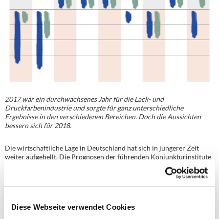
2017 war ein durchwachsenes Jahr für die Lack- und
Druckfarbenindustrie und sorgte für ganz unterschiedliche
Ergebnisse in den verschiedenen Bereichen. Doch die Aussichten
bessern sich für 2018.
Die wirtschaftliche Lage in Deutschland hat sich in jüngerer Zeit
weiter aufgehellt. Die Prognosen der führenden Konjunkturinstitute
für das Wirtschaftswachstum wurden nochmals nach oben
korrigiert: So beträgt der geschätzte Zuwachs für die Jahre 2017 und
2018 bei den meisten Konjunkturexperten gut zwei Prozent. Die
OECD liegt mit ihrer Prognose für 2018 sogar bei einem Plus von 2,3
Prozent. Positive Signale für die deutsche Wirtschaft kommen
Diese Webseite verwendet Cookies
insbesondere aus dem verarbeitenden Gewerbe, das von der jüngsten
Aufwärtsbewegung der Weltwirtschaft profitiert.