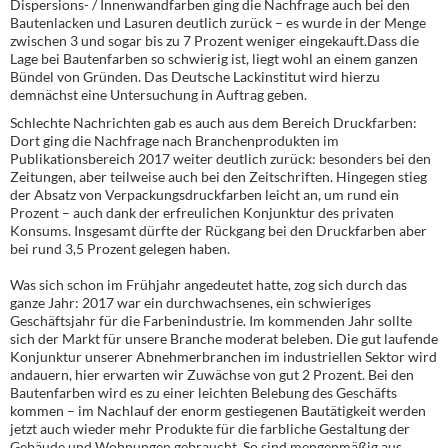
Dispersions- / Innenwandfarben ging die Nachfrage auch bei den
Bautenlacken und Lasuren deutlich zurück – es wurde in der Menge
zwischen 3 und sogar bis zu 7 Prozent weniger eingekauft.Dass die
Lage bei Bautenfarben so schwierig ist, liegt wohl an einem ganzen
Bündel von Gründen. Das Deutsche Lackinstitut wird hierzu
demnächst eine Untersuchung in Auftrag geben.
Schlechte Nachrichten gab es auch aus dem Bereich Druckfarben:
Dort ging die Nachfrage nach Branchenprodukten im
Publikationsbereich 2017 weiter deutlich zurück: besonders bei den
Zeitungen, aber teilweise auch bei den Zeitschriften. Hingegen stieg
der Absatz von Verpackungsdruckfarben leicht an, um rund ein
Prozent – auch dank der erfreulichen Konjunktur des privaten
Konsums. Insgesamt dürfte der Rückgang bei den Druckfarben aber
bei rund 3,5 Prozent gelegen haben.
Was sich schon im Frühjahr angedeutet hatte, zog sich durch das
ganze Jahr: 2017 war ein durchwachsenes, ein schwieriges
Geschäftsjahr für die Farbenindustrie. Im kommenden Jahr sollte
sich der Markt für unsere Branche moderat beleben. Die gut laufende
Konjunktur unserer Abnehmerbranchen im industriellen Sektor wird
andauern, hier erwarten wir Zuwächse von gut 2 Prozent. Bei den
Bautenfarben wird es zu einer leichten Belebung des Geschäfts
kommen – im Nachlauf der enorm gestiegenen Bautätigkeit werden
jetzt auch wieder mehr Produkte für die farbliche Gestaltung der
Gebäude und Wohnungen gebraucht. So sind mengenmäßig aus