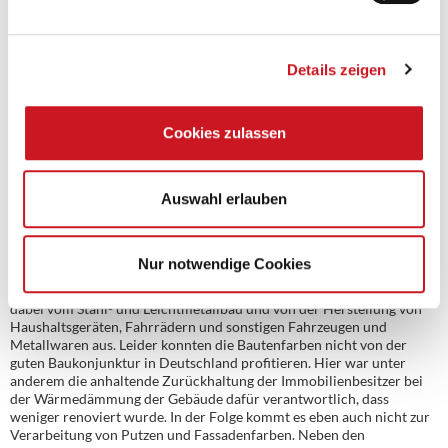
bei den Bautenfarben ein Minus von knapp 2 Prozent. Noch größer
ist der Rückgang bei den Druckfarben, dort ging die Nachfrage in
Deutschland sogar um drei bis vier Prozent zurück.
Details zeigen
Der Absatz von Industrielacken folgte der guten Marktlage der stark
exportorientierten Branchen wie dem Automobilbau, dem
Maschinenbau und der Elektroindustrie. In diesen Bereichen hat die
Cookies zulassen
deutsche Industrie nach wie vor sehr gute Produkte anzubieten, die
sich mit der wieder ansteigenden Dynamik der Weltkonjunktur
ungeachtet hoher Preise gut verkaufen lassen.
Auswahl erlauben
INDUSTRIELACKE FOLGEN BOOMENDEM MASCHINENBAU
Besonders gut lief die Nachfrage bei Industrielacken für den
Nur notwendige Cookies
Maschinenbau, die Elektroindustrie sowie für Metallerzeugnisse.
Hier stieg der Absatz um gut 3 Prozent. Stärkere Impulse gingen
dabei vom Stahl- und Leichtmetallbau und von der Herstellung von
Haushaltsgeräten, Fahrrädern und sonstigen Fahrzeugen und
Metallwaren aus. Leider konnten die Bautenfarben nicht von der
guten Baukonjunktur in Deutschland profitieren. Hier war unter
anderem die anhaltende Zurückhaltung der Immobilienbesitzer bei
der Wärmedämmung der Gebäude dafür verantwortlich, dass
weniger renoviert wurde. In der Folge kommt es eben auch nicht zur
Verarbeitung von Putzen und Fassadenfarben. Neben den