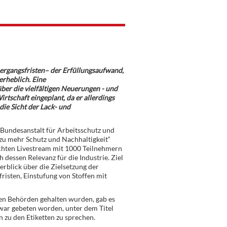
rgangsfristen– der Erfüllungsaufwand,
erheblich. Eine
ber die vielfältigen Neuerungen - und
rtschaft eingeplant, da er allerdings
ie Sicht der Lack- und
Bundesanstalt für Arbeitsschutz und
u mehr Schutz und Nachhaltigkeit“
chten Livestream mit 1000 Teilnehmern
dessen Relevanz für die Industrie. Ziel
rblick über die Zielsetzung der
risten, Einstufung von Stoffen mit
en Behörden gehalten wurden, gab es
war gebeten worden, unter dem Titel
 zu den Etiketten zu sprechen.