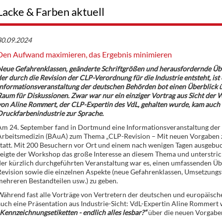
Lacke & Farben aktuell
30.09.2024
Den Aufwand maximieren, das Ergebnis minimieren
Neue Gefahrenklassen, geänderte Schriftgrößen und herausfordernde Übe
er durch die Revision der CLP-Verordnung für die Industrie entsteht, ist 
nformationsveranstaltung der deutschen Behörden bot einen Überblick ü
aum für Diskussionen. Zwar war nur ein einziger Vortrag aus Sicht der Wi
on Aline Rommert, der CLP-Expertin des VdL, gehalten wurde, kam auch d
Druckfarbenindustrie zur Sprache.
Am 24. September fand in Dortmund eine Informationsveranstaltung der 
Arbeitsmedizin (BAuA) zum Thema „CLP-Revision – Mit neuen Vorgaben z
statt. Mit 200 Besuchern vor Ort und einem nach wenigen Tagen ausgebu
eigte der Workshop das große Interesse an diesem Thema und unterstrich 
er kürzlich durchgeführten Veranstaltung war es, einen umfassenden Übe
evision sowie die einzelnen Aspekte (neue Gefahrenklassen, Umsetzungsf
ehreren Bestandteilen usw.) zu geben.
ährend fast alle Vorträge von Vertretern der deutschen und europäisch
uch eine Präsentation aus Industrie-Sicht: VdL-Expertin Aline Rommert 
Kennzeichnungsetiketten - endlich alles lesbar?“
über die neuen Vorgaben