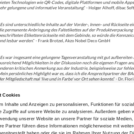
ieten Technologien wie QR-Codes, digitale Plattformen und mobile Apps 
ehr gelungene und informative Veranstaltung
.“ - Holger Alhoff, dibac 
Es sind unterschiedliche Inhalte auf der Vorder-, Innen- und Rückseite ein
ie permanente Anbringung des Faltetikettes auf der Produktverpackung 
eschrifteten Etikettenrückseite mit dem Gebinde, so würde die Kennzeic
und lesbar werden
." - Frank Brotzel, Akzo Nobel Deco GmbH
Es war insgesamt eine gelungene Tagesveranstaltung mit gut aufbereiten 
usreichend Möglichkeiten in der Diskussion noch die eigenen Fragen anz
nderen kritischen Anmerkung aus der Industrie, beispielsweise zur feh
ein persönliches Highlight war es, dass ich die Ansprechpartner der BA
er Mitgliedschaft mal 'live und in Farbe' vor Ort sehen konnte
.“ - Dr. Fl
ndustrie e.V.
t Cookies
Zurück
 Inhalte und Anzeigen zu personalisieren, Funktionen für sozia
e Zugriffe auf unsere Website zu analysieren. Außerdem geben w
rwendung unserer Website an unsere Partner für soziale Medien
re Partner führen diese Informationen möglicherweise mit weite
ereitgestellt haben oder die sie im Rahmen Ihrer Nutzung der D