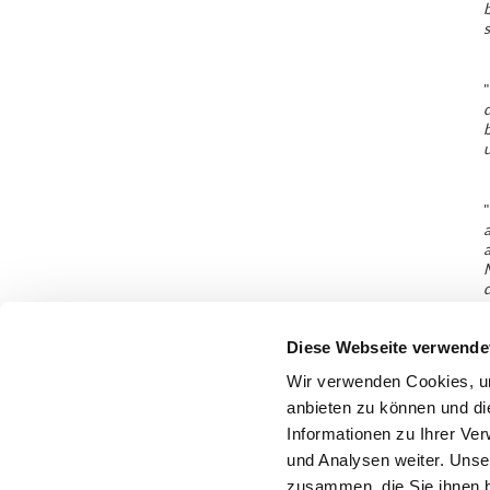
b
s
"
d
b
"
a
a
M
d
I
Diese Webseite verwende
Wir verwenden Cookies, um
anbieten zu können und di
Informationen zu Ihrer Ve
und Analysen weiter. Unse
zusammen, die Sie ihnen b