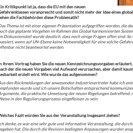
in Kritikpunkt ist ja, dass die EU mit den neuen
efahrenklassen voranprescht und somit nicht mehr der Idee eines global
sehen die Fachbehörden diese Problematik?
as Thema ist mit einer eigenen Präsentation aufgegriffen worden, die de
uch das geplante Vorgehen im Rahmen des Global harmonisierten Systems
m Diskussionsteil wurde deutlich, dass noch einige Fragen offen sind. So
assiert, wenn auf UN-Ebene keine Notwendigkeit für eine solche Gefahre
offenbar nicht beantwortet werden.
n Ihrem Vortrag haben Sie die neuen Kennzeichnungsvorgaben erläutert, a
nach der die neuen Vorgaben viel Aufwand verursachen, aber damit kaum
Lesbarkeit erzielt wird. Wie wurde das aufgenommen?
Aus den Rückmeldungen der anwesenden Industrievertreter habe ich entn
empfunden wurde und ich unsere Botschaften entsprechend kommunizier
Argumente, die praktische Umsetzung der neuen Regelungen betreffend, 
eise in den Regulierungsprozess eingeflossen zu sein.
elches Fazit würden Sie aus der Veranstaltung insgesamt ziehen?
ch denke, es war eine sehr gute und informative Veranstaltung, die durc
egeben hat. Die durch die Revision bedingten Anpassungen wurden anspr