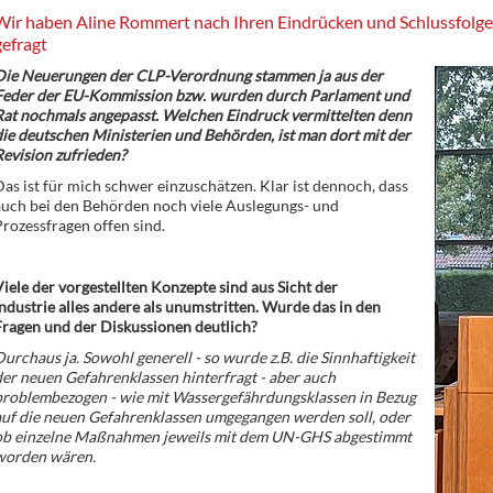
Wir haben Aline Rommert nach Ihren Eindrücken und Schlussfolge
gefragt
Die Neuerungen der CLP-Verordnung stammen ja aus der
Feder der EU-Kommission bzw. wurden durch Parlament und
Rat nochmals angepasst. Welchen Eindruck vermittelten denn
ie deutschen Ministerien und Behörden, ist man dort mit der
evision zufrieden?
as ist für mich schwer einzuschätzen. Klar ist dennoch, dass
auch bei den Behörden noch viele Auslegungs- und
rozessfragen offen sind.
iele der vorgestellten Konzepte sind aus Sicht der
ndustrie alles andere als unumstritten. Wurde das in den
ragen und der Diskussionen deutlich?
urchaus ja. Sowohl generell - so wurde z.B. die Sinnhaftigkeit
er neuen Gefahrenklassen hinterfragt - aber auch
problembezogen - wie mit Wassergefährdungsklassen in Bezug
auf die neuen Gefahrenklassen umgegangen werden soll, oder
ob einzelne Maßnahmen jeweils mit dem UN-GHS abgestimmt
worden wären.