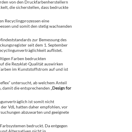
erden von den Druckfarbenherstellern
lt, die sicherstellen, dass bedruckte
den Recyclingprozessen eine
rbessen und somit den stetig wachsenden
s Mindeststandards zur Bemessung des
ckungsregister seit dem 1. September
ecyclingunverträglichkeit auflistet.
altigen Farben bedruckten
auf die Rezyklat-Qualität auswirken
Farben im Kunststoffstrom auf und ist
eflex“ untersucht, ab welchem Anteil
 damit die entsprechenden „
Design for
gunverträglich ist somit nicht
d der VdL hatten daher empfohlen, vor
ersuchungen abzuwarten und geeignete
C-Farbsystemen bedruckt. Da entgegen
nd Alternativen nicht in