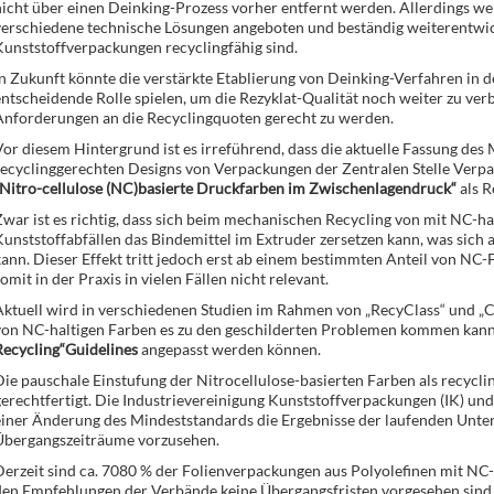
icht über einen Deinking-Prozess vorher entfernt werden. Allerdings w
erschiedene technische Lösungen angeboten und beständig weiterentwicke
unststoffverpackungen recyclingfähig sind.
n Zukunft könnte die verstärkte Etablierung von Deinking-Verfahren in 
ntscheidende Rolle spielen, um die Rezyklat-Qualität noch weiter zu ve
Anforderungen an die Recyclingquoten gerecht zu werden.
or diesem Hintergrund ist es irreführend, dass die aktuelle Fassung de
ecyclinggerechten Designs von Verpackungen der Zentralen Stelle Verpa
Nitro-cellulose (NC)basierte Druckfarben im Zwischenlagendruck“
als R
war ist es richtig, dass sich beim mechanischen Recycling von mit NC-h
unststoffabfällen das Bindemittel im Extruder zersetzen kann, was sich 
ann. Dieser Effekt tritt jedoch erst ab einem bestimmten Anteil von NC-
omit in der Praxis in vielen Fällen nicht relevant.
ktuell wird in verschiedenen Studien im Rahmen von „RecyClass“ und „C
von NC-haltigen Farben es zu den geschilderten Problemen kommen kann,
Recycling“Guidelines
angepasst werden können.
ie pauschale Einstufung der Nitrocellulose-basierten Farben als recyclin
erechtfertigt. Die Industrievereinigung Kunststoffverpackungen (IK) un
einer Änderung des Mindeststandards die Ergebnisse der laufenden Unt
Übergangszeiträume vorzusehen.
Derzeit sind ca. 7080 % der Folienverpackungen aus Polyolefinen mit N
en Empfehlungen der Verbände keine Übergangsfristen vorgesehen sind u