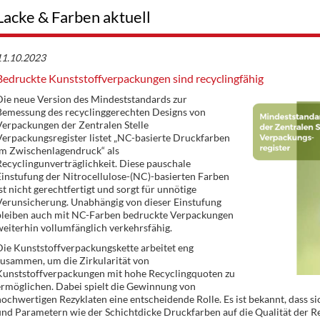
Lacke & Farben aktuell
11.10.2023
Bedruckte Kunststoffverpackungen sind recyclingfähig
Die neue Version des Mindeststandards zur
Bemessung des recyclinggerechten Designs von
erpackungen der Zentralen Stelle
erpackungsregister listet „NC-basierte Druckfarben
im Zwischenlagendruck“ als
ecyclingunverträglichkeit. Diese pauschale
instufung der Nitrocellulose-(NC)-basierten Farben
st nicht gerechtfertigt und sorgt für unnötige
Verunsicherung. Unabhängig von dieser Einstufung
bleiben auch mit NC-Farben bedruckte Verpackungen
eiterhin vollumfänglich verkehrsfähig.
ie Kunststoffverpackungskette arbeitet eng
zusammen, um die Zirkularität von
Kunststoffverpackungen mit hohe Recyclingquoten zu
ermöglichen. Dabei spielt die Gewinnung von
ochwertigen Rezyklaten eine entscheidende Rolle. Es ist bekannt, dass 
nd Parametern wie der Schichtdicke Druckfarben auf die Qualität der Re