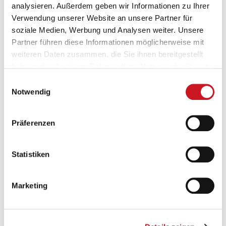
analysieren. Außerdem geben wir Informationen zu Ihrer
HP Deutschland GmbH
Verwendung unserer Website an unsere Partner für
www.hp.com
soziale Medien, Werbung und Analysen weiter. Unsere
Partner führen diese Informationen möglicherweise mit
weiteren Daten zusammen, die Sie ihnen bereitgestellt
haben oder die sie im Rahmen Ihrer Nutzung der Dienste
gesammelt haben.
Einwilligungsauswahl
Notwendig
Präferenzen
hubergroup Deutschland GmbH
www.hubergroup.com
Statistiken
Marketing