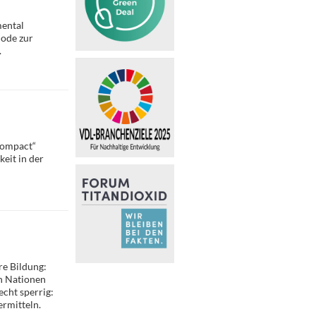
ental
hode zur
.
Compact“
eit in der
re Bildung:
en Nationen
echt sperrig:
ermitteln.