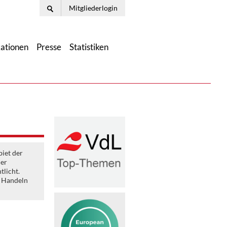
Mitgliederlogin
kationen
Presse
Statistiken
iet der
ler
tlicht.
s Handeln