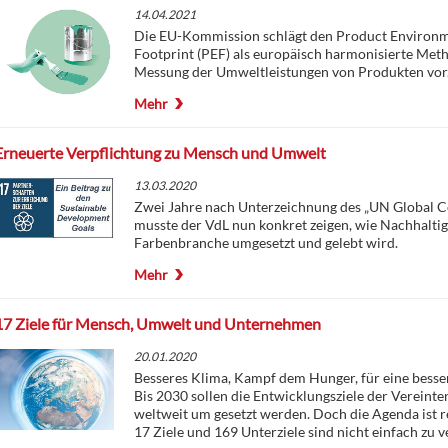
14.04.2021
Die EU-Kommission schlägt den Product Environm
Footprint (PEF) als europäisch harmonisierte Met
Messung der Umweltleistungen von Produkten vor
Mehr
Erneuerte Verpflichtung zu Mensch und Umwelt
13.03.2020
Zwei Jahre nach Unterzeichnung des „UN Global 
musste der VdL nun konkret zeigen, wie Nachhaltigk
Farbenbranche umgesetzt und gelebt wird.
Mehr
17 Ziele für Mensch, Umwelt und Unternehmen
20.01.2020
Besseres Klima, Kampf dem Hunger, für eine besse
Bis 2030 sollen die Entwicklungsziele der Vereint
weltweit um gesetzt werden. Doch die Agenda ist r
17 Ziele und 169 Unterziele sind nicht einfach zu v