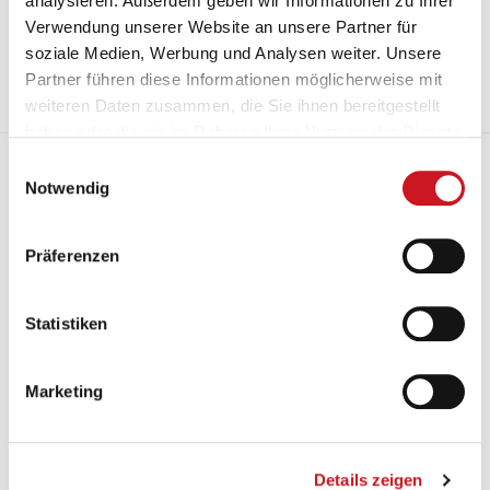
analysieren. Außerdem geben wir Informationen zu Ihrer
Die hier vorgestellten Ergebnisse der Zukunfts- und Trendforschung
Verwendung unserer Website an unsere Partner für
basieren auf einem interdisziplinär gelagerten Expertendiskurs und
analytisch-methodischen Markt- und
soziale Medien, Werbung und Analysen weiter. Unsere
Gesellschaftsbeobachtungsprozessen.
Partner führen diese Informationen möglicherweise mit
weiteren Daten zusammen, die Sie ihnen bereitgestellt
Mehr
haben oder die sie im Rahmen Ihrer Nutzung der Dienste
gesammelt haben.
Branchengeschichte hautnah erleben
Einwilligungsauswahl
Notwendig
Präferenzen
Statistiken
Marketing
Details zeigen