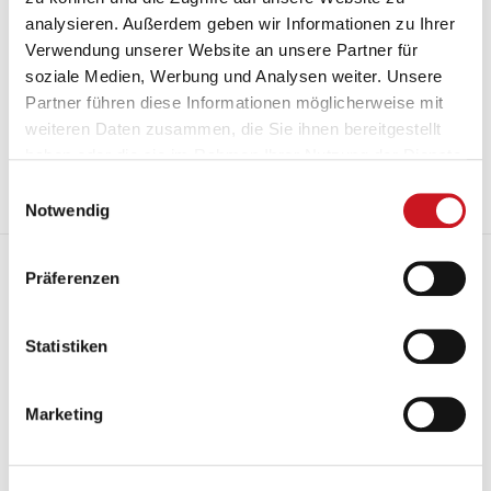
analysieren. Außerdem geben wir Informationen zu Ihrer
Verwendung unserer Website an unsere Partner für
11.12.2018
soziale Medien, Werbung und Analysen weiter. Unsere
Der VdL und der Verband für Dämmsysteme, Putz und Mörtel
Partner führen diese Informationen möglicherweise mit
(VDPM) haben die Broschüre „CE-Kennzeichnung und
weiteren Daten zusammen, die Sie ihnen bereitgestellt
Leistungserklärung für Außen- und Innenputze mit organischen
Bindemitteln“ neu aufgelegt und hinsichtlich der neuen EN 15824
haben oder die sie im Rahmen Ihrer Nutzung der Dienste
angepasst und aktualisiert.
gesammelt haben.
Einwilligungsauswahl
Mehr
Notwendig
Entwicklung im Außenhandel - Exporte und Importe im 3.
Präferenzen
Quartal 2018
Statistiken
Marketing